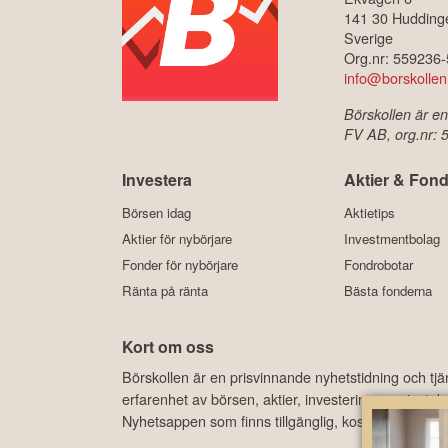
141 30 Hudding
Sverige
Org.nr: 559236
info@borskollen
Börskollen är en
FV AB, org.nr:
Investera
Aktier & Fond
Börsen idag
Aktietips
Aktier för nybörjare
Investmentbolag
Fonder för nybörjare
Fondrobotar
Ränta på ränta
Bästa fonderna
Kort om oss
Börskollen är en prisvinnande nyhetstidning och tj
erfarenhet av börsen, aktier, investeringar, privat
Nyhetsappen som finns tillgänglig, kostnadsfritt, 