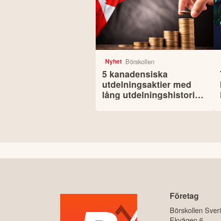
Börskollen
Nyhet
5 kanadensiska
utdelningsaktier med
lång utdelningshistorik –
men se upp för riskerna
Företag
Börskollen Sver
Ekvägen 6