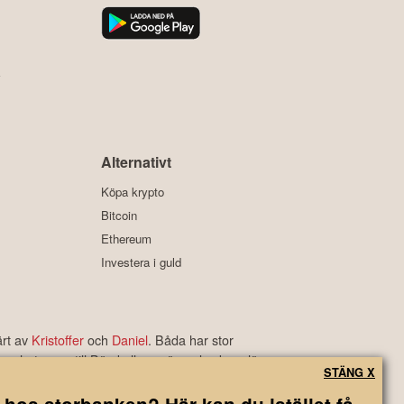
y
Alternativt
Köpa krypto
Bitcoin
Ethereum
Investera i guld
ärt av
Kristoffer
och
Daniel
. Båda har stor
s nyheter om till Börskollens växande skara läsare.
STÄNG X
rbetyg som är bland de bästa i branschen.