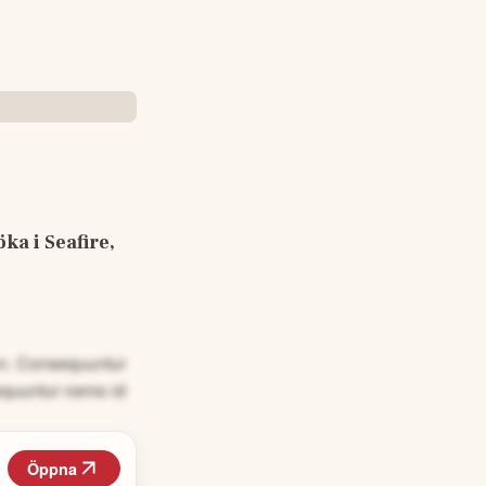
a i Seafire, 
non. Consequuntur
equuntur nemo id
Öppna