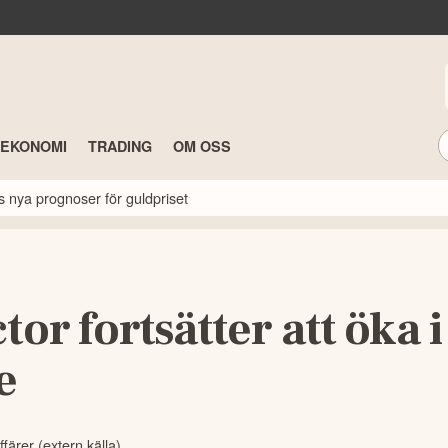
TEKONOMI
TRADING
OM OSS
s nya prognoser för guldpriset
tor fortsätter att öka i
e
ffärer (extern källa)