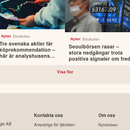
Börskollen
Nyhet
Börskollen
Nyhet
Tre svenska aktier får
Seoulbörsen rasar –
köprekommendation –
stora nedgångar trots
här är analyshusens
positiva signaler om fre
argument
Visa fler
Kontakta oss
Om oss
ige AB
Ansvariga för tjänsten:
Nyhetsbrev