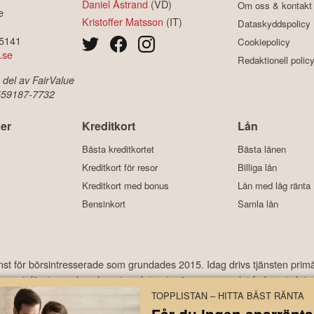
Daniel Åstrand
(VD)
Om oss & kontakt
e
Kristoffer Matsson
(IT)
Dataskyddspolicy
-5141
Cookiepolicy
.se
Redaktionell polic
 del av FairValue
 559187-7732
er
Kreditkort
Lån
Bästa kreditkortet
Bästa lånen
Kreditkort för resor
Billiga lån
Kreditkort med bonus
Lån med låg ränta
Bensinkort
Samla lån
änst för börsintresserade som grundades 2015. Idag drivs tjänsten prim
ekonomi, företagande och motorrelaterat – ämnen som det frekvent skriv
har under åren laddats ner hundratusentals gånger och med ett använda
TOPPLISTAN – HITTA BÄST RÄNTA