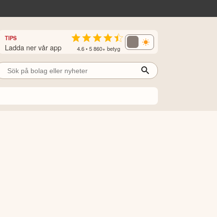
TIPS
Ladda ner vår app
4.6 • 5 860+ betyg