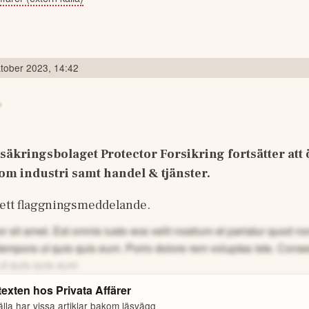
tober 2023, 14:42
äkringsbolaget Protector Forsikring fortsätter att ök
m industri samt handel & tjänster.
 ett flaggningsmeddelande. 
 sit amet. Est omnis iusto eos velit nostrum et pariatur quod 
tempora ut quis quis eum.
Porro dolore rem voluptas iste. Cons
ut quis quis eum
 texten hos
Privata Affärer
lla har vissa artiklar bakom läsvägg