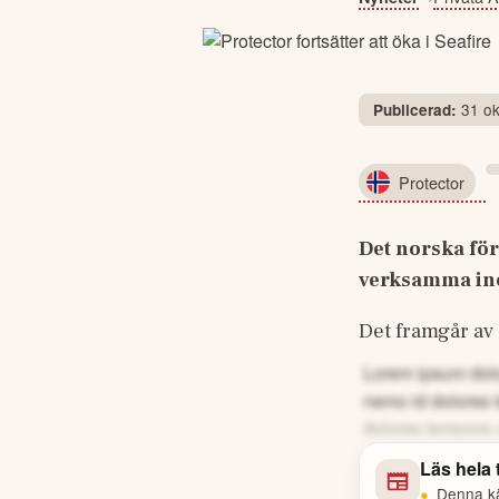
31 ok
Publicerad:
Protector
Det norska förs
verksamma ino
Det framgår av
Lorem ipsum dolor
nemo id dolores 
dolores tempora 
Läs hela
•
Denna kä