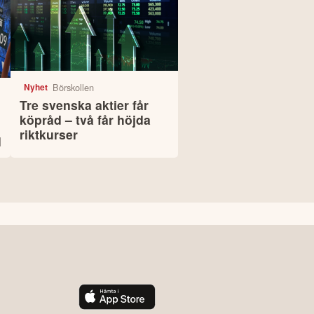
Börskollen
Nyhet
Tre svenska aktier får
köpråd – två får höjda
riktkurser
d