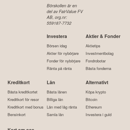
Börskollen är en
del av FairValue FV
AB, org.nr:
559187-7732
Investera
Aktier & Fonder
Börsen idag
Aktietips
Aktier för nybörjare
Investmentbolag
Fonder för nybörjare
Fondrobotar
Ränta på ränta
Bästa fonderna
Kreditkort
Lån
Alternativt
Bästa kreditkortet
Bästa lånen
Köpa krypto
Kreditkort för resor
Billiga lån
Bitcoin
Kreditkort med bonus
Lån med låg ränta
Ethereum
Bensinkort
Samla lån
Investera i guld
Kort om oss