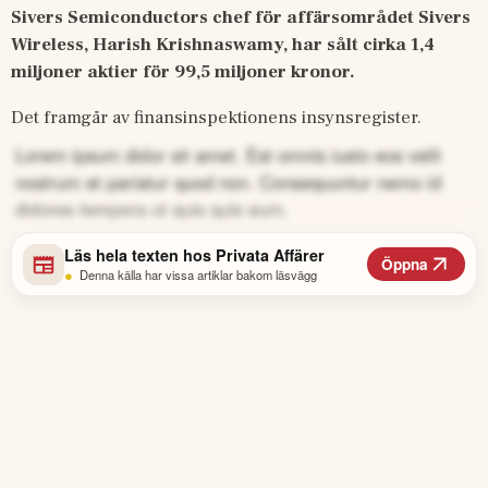
Sivers Semiconductors chef för affärsområdet Sivers 
Wireless, Harish Krishnaswamy, har sålt cirka 1,4 
miljoner aktier för 99,5 miljoner kronor.
Det framgår av finansinspektionens insynsregister. 
Lorem ipsum dolor sit amet. Est omnis iusto eos velit
nostrum et pariatur quod non. Consequuntur nemo id
dolores tempora ut quis quis eum.
Läs hela texten hos
Privata Affärer
Öppna
•
Denna källa har vissa artiklar bakom läsvägg