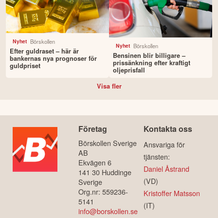
Börskollen
Nyhet
Börskollen
Nyhet
Efter guldraset – här är
Bensinen blir billigare –
bankernas nya prognoser för
prissänkning efter kraftigt
guldpriset
oljeprisfall
Visa fler
Företag
Kontakta oss
Börskollen Sverige
Ansvariga för
AB
tjänsten:
Ekvägen 6
Daniel Åstrand
141 30 Huddinge
(VD)
Sverige
Org.nr: 559236-
Kristoffer Matsson
5141
(IT)
info@borskollen.se