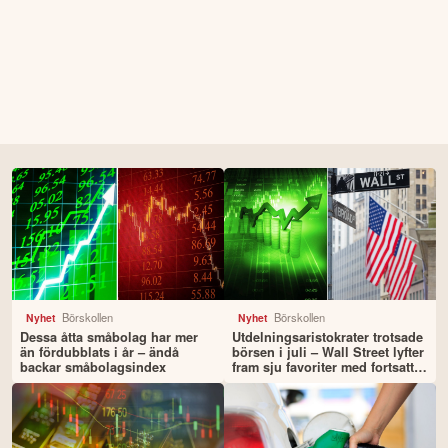
Börskollen
Börskollen
Nyhet
Nyhet
Dessa åtta småbolag har mer
Utdelningsaristokrater trotsade
än fördubblats i år – ändå
börsen i juli – Wall Street lyfter
backar småbolagsindex
fram sju favoriter med fortsatt
uppsida