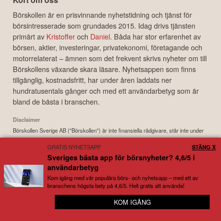
Börskollen är en prisvinnande nyhetstidning och tjänst för
börsintresserade som grundades 2015. Idag drivs tjänsten
primärt av
Kristoffer
och
Daniel
. Båda har stor erfarenhet av
börsen, aktier, investeringar, privatekonomi, företagande och
motorrelaterat – ämnen som det frekvent skrivs nyheter om till
Börskollens växande skara läsare. Nyhetsappen som finns
tillgänglig, kostnadsfritt, har under åren laddats ner
hundratusentals gånger och med ett användarbetyg som är
bland de bästa i branschen.
Disclaimer
Börskollen Sverige AB ("Börskollen") är inte finansiella rådgivare, står inte under
finansinspektionens tillsyn och ger inga råd till dig. Detta innebär att
GRATIS NYHETSAPP
STÄNG X
investeringsbeslut baserade på information som direkt eller indirekt härrörande
Sveriges bästa app för börsnyheter? 4,6/5 i
från Börskollen eller personer med koppling till Börskollen, alltid fattas
användarbetyg
självständigt av investeraren. Börskollen frånsäger sig allt ansvar för eventuell
förlust eller skada av vad slag det må vara som grundar sig på användandet av
Kom igång med vår populära börs- och nyhetsapp – med ett av
branschens högsta bety på 4,6/5. Helt gratis att använda!
material härrörande från tjänsten Börskollen.
KOM IGÅNG
⭐ Hundratusentals användare kan inte ha fel?
Copyright ©
2026
Börskollen Sverige AB. All rights reserved.