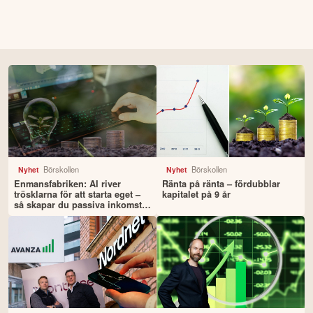
Börskollen
Börskollen
Nyhet
Nyhet
Enmansfabriken: AI river
Ränta på ränta – fördubblar
trösklarna för att starta eget –
kapitalet på 9 år
så skapar du passiva inkomster
med hjälp av tekniken