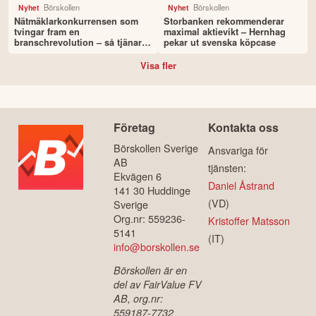
Börskollen
Börskollen
Nyhet
Nyhet
Nätmäklarkonkurrensen som
Storbanken rekommenderar
tvingar fram en
maximal aktievikt – Hernhag
branschrevolution – så tjänar
pekar ut svenska köpcase
du som sparare
Visa fler
Företag
Kontakta oss
Börskollen Sverige
Ansvariga för
AB
tjänsten:
Ekvägen 6
Daniel Åstrand
141 30 Huddinge
(VD)
Sverige
Org.nr: 559236-
Kristoffer Matsson
5141
(IT)
info@borskollen.se
Börskollen är en
del av FairValue FV
AB, org.nr:
559187-7732