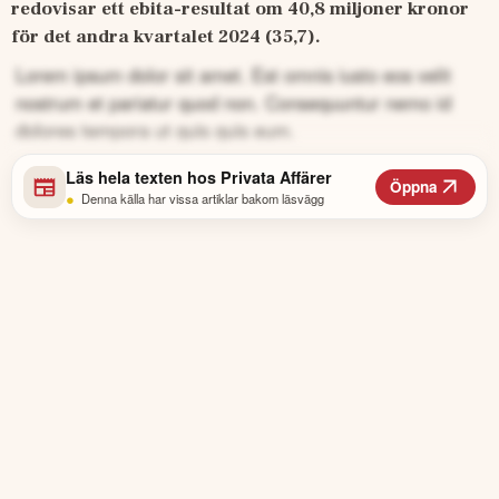
redovisar ett ebita-resultat om 40,8 miljoner kronor 
för det andra kvartalet 2024 (35,7).
Lorem ipsum dolor sit amet. Est omnis iusto eos velit
nostrum et pariatur quod non. Consequuntur nemo id
dolores tempora ut quis quis eum.
Läs hela texten hos
Privata Affärer
Öppna
•
Denna källa har vissa artiklar bakom läsvägg