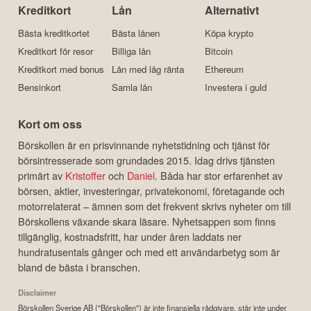
Kreditkort
Lån
Alternativt
Bästa kreditkortet
Bästa lånen
Köpa krypto
Kreditkort för resor
Billiga lån
Bitcoin
Kreditkort med bonus
Lån med låg ränta
Ethereum
Bensinkort
Samla lån
Investera i guld
Kort om oss
Börskollen är en prisvinnande nyhetstidning och tjänst för
börsintresserade som grundades 2015. Idag drivs tjänsten
primärt av
Kristoffer
och
Daniel
. Båda har stor erfarenhet av
börsen, aktier, investeringar, privatekonomi, företagande och
motorrelaterat – ämnen som det frekvent skrivs nyheter om till
Börskollens växande skara läsare. Nyhetsappen som finns
tillgänglig, kostnadsfritt, har under åren laddats ner
hundratusentals gånger och med ett användarbetyg som är
bland de bästa i branschen.
Disclaimer
Börskollen Sverige AB ("Börskollen") är inte finansiella rådgivare, står inte under