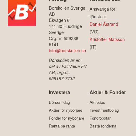
Börskollen Sverige
Ansvariga för
AB
tjänsten:
Ekvägen 6
Daniel Åstrand
141 30 Huddinge
(VD)
Sverige
Org.nr: 559236-
Kristoffer Matsson
5141
(IT)
info@borskollen.se
Börskollen är en
del av FairValue FV
AB, org.nr:
559187-7732
Investera
Aktier & Fonder
Börsen idag
Aktietips
Aktier för nybörjare
Investmentbolag
Fonder för nybörjare
Fondrobotar
Ränta på ränta
Bästa fonderna