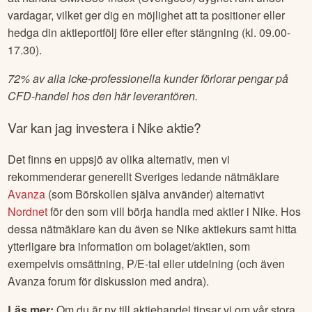
vardagar, vilket ger dig en möjlighet att ta positioner eller
hedga din aktieportfölj före eller efter stängning (kl. 09.00-
17.30).
72% av alla icke-professionella kunder förlorar pengar på
CFD-handel hos den här leverantören.
Var kan jag investera i
Nike
aktie?
Det finns en uppsjö av olika alternativ, men vi
rekommenderar generellt Sveriges ledande nätmäklare
Avanza
(som Börskollen själva använder) alternativt
Nordnet
för den som vill börja handla med aktier i
Nike
. Hos
dessa nätmäklare kan du även se
Nike
aktiekurs samt hitta
ytterligare bra information om bolaget/aktien, som
exempelvis omsättning, P/E-tal eller utdelning (och även
Avanza forum för diskussion med andra).
Läs mer:
Om du är ny till aktiehandel tipsar vi om vår stora