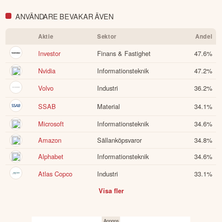
ANVÄNDARE BEVAKAR ÄVEN
Aktie
Sektor
Andel
Investor
Finans & Fastighet
47.6
%
Nvidia
Informationsteknik
47.2
%
Volvo
Industri
36.2
%
SSAB
Material
34.1
%
Microsoft
Informationsteknik
34.6
%
Amazon
Sällanköpsvaror
34.8
%
Alphabet
Informationsteknik
34.6
%
Atlas Copco
Industri
33.1
%
Visa fler