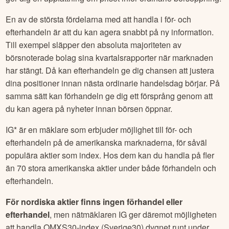
En av de största fördelarna med att handla i för- och
efterhandeln är att du kan agera snabbt på ny information.
Till exempel släpper den absoluta majoriteten av
börsnoterade bolag sina kvartalsrapporter när marknaden
har stängt. Då kan efterhandeln ge dig chansen att justera
dina positioner innan nästa ordinarie handelsdag börjar. På
samma sätt kan förhandeln ge dig ett försprång genom att
du kan agera på nyheter innan börsen öppnar.
IG* är en mäklare som erbjuder möjlighet till för- och
efterhandeln på de amerikanska marknaderna, för såväl
populära aktier som index. Hos dem kan du handla på fler
än 70 stora amerikanska aktier under både förhandeln och
efterhandeln.
För nordiska aktier finns ingen förhandel eller
efterhandel
, men nätmäklaren IG ger däremot möjligheten
att handla OMXS30-index (Sverige30) dygnet runt under