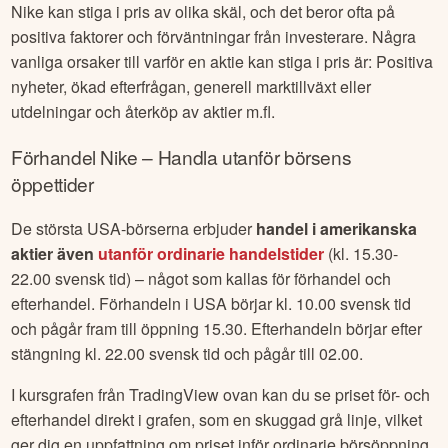
Nike
kan stiga i pris av olika skäl, och det beror ofta på
positiva faktorer och förväntningar från investerare. Några
vanliga orsaker till varför en aktie kan stiga i pris är: Positiva
nyheter, ökad efterfrågan, generell marktillväxt eller
utdelningar och återköp av aktier m.fl.
Förhandel
Nike
– Handla utanför börsens
öppettider
De största USA-börserna erbjuder
handel i amerikanska
aktier även
utanför ordinarie handelstider
(kl. 15.30-
22.00 svensk tid) – något som kallas för förhandel och
efterhandel. Förhandeln i USA börjar kl. 10.00 svensk tid
och pågår fram till öppning 15.30. Efterhandeln börjar efter
stängning kl. 22.00 svensk tid och pågår till 02.00.
I kursgrafen från TradingView ovan kan du se priset för- och
efterhandel direkt i grafen, som en skuggad grå linje, vilket
ger dig en uppfattning om priset inför ordinarie börsöppning.