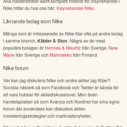
Alla insideraffärer samt komplett historik för insynshandel i
Nike
hittar du hos oss här:
Insynshandel
Nike
.
Liknande bolag som
Nike
Många som är intresserade av
Nike
titar ofta på andra bolag
i samma branch,
Kläder & Skor
. Några av de mest
populära bolagen är
Hennes & Mauritz
från
Sverige
,
New
Wave
från
Sverige
och
Marimekko
från
Finland
Nike
forum
Var kan jag diskutera
Nike
och andra aktier jag följer?
Sociala nätverk så som Facebook och Twitter är kända för
att vara hubbar för aktiediskussioner. Men även
handelsplatser så som Avanza och Nordnet har sina egna
forum där användare kan diskutera aktier,
investeringsstrategier och marknadsnyheter.