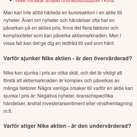
Nike minskar antalet onlinedistributörer i Kina
Man kan inte alltid härleda en kursreaktion i en aktie till
nyheter. Även om nyheter och händelser ofta har en
påverkan på en akties pris, finns det flera faktorer och
komplexiteter som kan påverka aktiemarknaden. Men i
vissa fall kan det ge dig en ledtråd till vad som hänt.
Varför sjunker
Nike
aktien - är den övervärderad?
Nike
kan sjunka i pris av olika skäl, och det är viktigt att
förstå att aktiemarknaden är komplex och påverkas av
många faktorer. Några vanliga orsaker till varför en aktie kan
sjunka i pris är: Negativa nyheter, branschspecifika
händelser, ändrat investerarsentiment eller vinsthemtagning
m.fl.
Varför stiger
Nike
aktien - är den undervärderad?