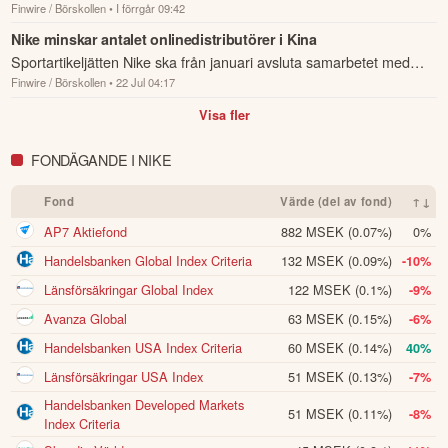
Finwire / Börskollen
• I förrgår 09:42
(47) - BN.
Nike minskar antalet onlinedistributörer i Kina
Sportartikeljätten Nike ska från januari avsluta samarbetet med
Finwire / Börskollen
• 22 Jul 04:17
tusentals onlinedistributörer i Kina och i stället samla den digitala
försäl...
Visa fler
FONDÄGANDE I NIKE
Fond
Värde (del av fond)
↑↓
AP7 Aktiefond
882 MSEK
(0.07%)
0%
Handelsbanken Global Index Criteria
132 MSEK
(0.09%)
-10%
Länsförsäkringar Global Index
122 MSEK
(0.1%)
-9%
Avanza Global
63 MSEK
(0.15%)
-6%
Handelsbanken USA Index Criteria
60 MSEK
(0.14%)
40%
Länsförsäkringar USA Index
51 MSEK
(0.13%)
-7%
Handelsbanken Developed Markets
51 MSEK
(0.11%)
-8%
Index Criteria