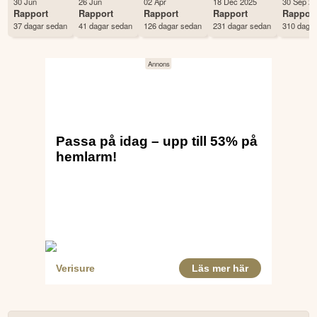
30 Jun
26 Jun
02 Apr
18 Dec 2025
30 Sep 2
Land
USA
Rapport
Rapport
Rapport
Rapport
Rappor
37 dagar sedan
41 dagar sedan
126 dagar sedan
231 dagar sedan
310 daga
Första handelsdag
01 Dec 1980
Antal ägare Avanza
5,093 st
Antal ägare Nordnet
6,396 st