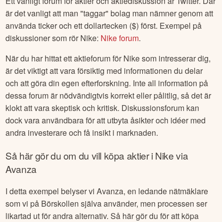
Ett vanligt forum för aktier och aktiediskussion är Twitter. Där
är det vanligt att man "taggar" bolag man nämner genom att
använda ticker och ett dollartecken ($) först. Exempel på
diskussioner som rör
Nike
:
Nike
forum
.
När du har hittat ett aktieforum för
Nike
som intresserar dig,
är det viktigt att vara försiktig med informationen du delar
och att göra din egen efterforskning. Inte all information på
dessa forum är nödvändigtvis korrekt eller pålitlig, så det är
klokt att vara skeptisk och kritisk. Diskussionsforum kan
dock vara användbara för att utbyta åsikter och idéer med
andra investerare och få insikt i marknaden.
Så här gör du om du vill köpa aktier i
Nike
via
Avanza
I detta exempel belyser vi Avanza, en ledande nätmäklare
som vi på Börskollen själva använder, men processen ser
likartad ut för andra alternativ. Så här gör du för att köpa