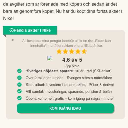
de avgifter som är förenade med köpet) och sedan är det
bara att genomföra köpet. Nu har du köpt dina första aktier i
Nike
!
Handla aktier i Nike
Att investera dina pengar innebär alltid en risk. Sidan kan
innehålla/innehåller reklam eller affiliatelänkar.
4.6
av 5
App Store
“
” 16 år i rad (SKI-enkät)
Sveriges nöjdaste sparare
Över 2 miljoner kunder – Sveriges största nätmäklare
Stort utbud: Investera i fonder, aktier, IPO:er & derivat
Allt samlat: Investeringar, sparande, pension & bolån
Öppna konto helt gratis – kom igång på några minuter
KOM IGÅNG IDAG