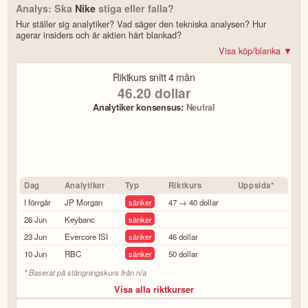
Analys: Ska
Nike
stiga eller falla?
Hur ställer sig analytiker? Vad säger den tekniska analysen? Hur
agerar insiders och är aktien hårt blankad?
Visa köp/blanka ▼
Bonus: Få upp till 500 USD i tillgångar när du öppnar konto –
se
Riktkurs snitt
4 mån
erbjudandet!
46.20
dollar
Analytiker konsensus:
Neutral
4.2
av 5
Trustpilot
10 000+ olika marknader samlade – aktier, ETF:er & krypto
CopyTrader™ –
kopiera portföljen för toppinvesterare
För- & efterhandel på utvalda börser – ligg steget före
Dag
Analytiker
Typ
Riktkurs
Uppsida*
– över 100 olika att välja på
Handla riktig krypto
I förrgår
JP Morgan
sänker
47 → 40 dollar
Bonus: Upp till
på oinvesterat kapital
3,55 % årlig ränta
26 Jun
Keybanc
sänker
23 Jun
Evercore ISI
sänker
46 dollar
Köp eller blanka Nike
10 Jun
RBC
sänker
50 dollar
7 enkla steg – så här kommer du igång
* Baserat på stängningskurs från
n/a
för att läsa mer och klicka sedan på
Besök hemsidan
Visa alla riktkurser
Registrera dig/Öppna konto
.