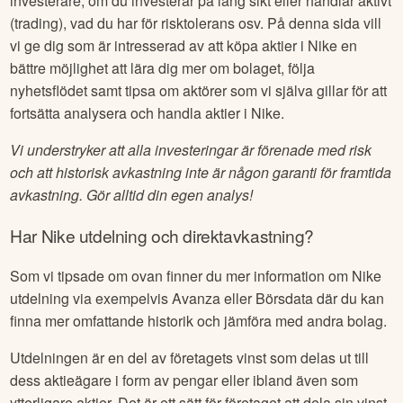
investerare, om du investerar på lång sikt eller handlar aktivt
(trading), vad du har för risktolerans osv. På denna sida vill
vi ge dig som är intresserad av att köpa aktier i
Nike
en
bättre möjlighet att lära dig mer om bolaget, följa
nyhetsflödet samt tipsa om aktörer som vi själva gillar för att
fortsätta analysera och handla aktier i
Nike
.
Vi understryker att alla investeringar är förenade med risk
och att historisk avkastning inte är någon garanti för framtida
avkastning. Gör alltid din egen analys!
Har
Nike
utdelning och direktavkastning?
Som vi tipsade om ovan finner du mer information om
Nike
utdelning via exempelvis Avanza eller Börsdata där du kan
finna mer omfattande historik och jämföra med andra bolag.
Utdelningen är en del av företagets vinst som delas ut till
dess aktieägare i form av pengar eller ibland även som
ytterligare aktier. Det är ett sätt för företaget att dela sin vinst