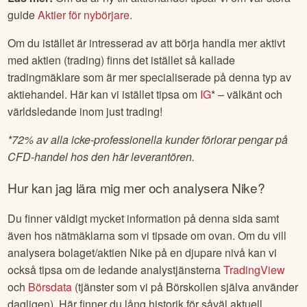
guide
Aktier för nybörjare
.
Om du istället är intresserad av att börja handla mer aktivt
med aktien (trading) finns det istället så kallade
tradingmäklare som är mer specialiserade på denna typ av
aktiehandel. Här kan vi istället tipsa om
IG
* – välkänt och
världsledande inom just trading!
*
72% av alla icke-professionella kunder förlorar pengar på
CFD-handel hos den här leverantören.
Hur kan jag lära mig mer och analysera
Nike
?
Du finner väldigt mycket information på denna sida samt
även hos nätmäklarna som vi tipsade om ovan. Om du vill
analysera bolaget/aktien
Nike
på en djupare nivå kan vi
också tipsa om de ledande analystjänsterna
TradingView
och
Börsdata
(tjänster som vi på Börskollen själva använder
dagligen). Här finner du lång historik för såväl aktuell