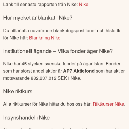
Länk till senaste rapporten från
Nike
:
Nike
Hur mycket är blankat i
Nike
?
Du hittar alla nuvarande blankningspositioner och historik
för
Nike
här:
Blankning
Nike
Institutionellt ägande – Vilka fonder äger
Nike
?
Nike
har
45
stycken svenska fonder på ägarlistan. Fonden
som har störst andel aktier är
AP7 Aktiefond
som har aktier
motsvarande
882,237,012
SEK i
Nike
.
Nike
riktkurs
Alla riktkurser för
Nike
hittar du hos oss här:
Riktkurser
Nike
.
Insynshandel i
Nike