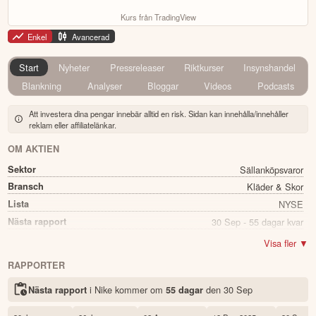
Kurs från TradingView
Enkel
Avancerad
Start
Nyheter
Pressreleaser
Riktkurser
Insynshandel
Blankning
Analyser
Bloggar
Videos
Podcasts
Att investera dina pengar innebär alltid en risk. Sidan kan innehålla/innehåller
reklam eller affiliatelänkar.
OM AKTIEN
Sektor
Sällanköpsvaror
Bransch
Kläder & Skor
Lista
NYSE
Nästa rapport
30 Sep - 55 dagar kvar
Direkavkastning
3.92%
Visa fler ▼
Utdelning summa
1.63
RAPPORTER
Namn
Nike
i Nike kommer
om
den
30 Sep
Nästa rapport
55 dagar
Ticker
NKE
Status
Noterad