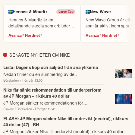
Hennes & Mauritz
New Wave
Large Cap
Hennes & Mauritz är en
New Wave Group är ett fö
detaljhandelskedja som erbjuder
som är aktivt inom sport-,
ett sortiment av kläder, ...
och inrednings...
Avanza
Nordnet
Avanza
Nordnet
SENASTE NYHETER OM NIKE
Lista: Dagens köp och säljråd från analytikerna
Nedan finner du en summering av de
Börskollen
• I förrgår 13:00
analysrekommendationer och riktkursförändringar
som har rapporterats om idag den 4 augusti.
Nike får sänkt rekommendation till underperform
av JP Morgan – riktkurs 40 dollar
JP Morgan sänker rekommendationen för
Finwire / Börskollen
• I förrgår 12:41
sportklädesbolaget Nike till underperform från neutral
och sänker riktkursen till 40 dollar från 47 do...
FLASH: JP Morgan sänker Nike till undervikt (neutral), riktkurs
40 dollar (47) - BN
JP Morgan sänker Nike till undervikt (neutral), riktkurs 40 dollar