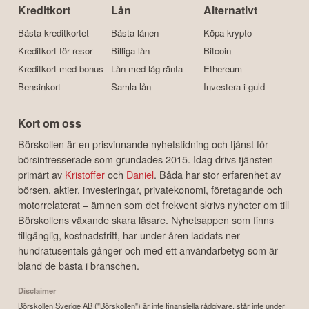
Kreditkort
Lån
Alternativt
Bästa kreditkortet
Bästa lånen
Köpa krypto
Kreditkort för resor
Billiga lån
Bitcoin
Kreditkort med bonus
Lån med låg ränta
Ethereum
Bensinkort
Samla lån
Investera i guld
Kort om oss
Börskollen är en prisvinnande nyhetstidning och tjänst för
börsintresserade som grundades 2015. Idag drivs tjänsten
primärt av
Kristoffer
och
Daniel
. Båda har stor erfarenhet av
börsen, aktier, investeringar, privatekonomi, företagande och
motorrelaterat – ämnen som det frekvent skrivs nyheter om till
Börskollens växande skara läsare. Nyhetsappen som finns
tillgänglig, kostnadsfritt, har under åren laddats ner
hundratusentals gånger och med ett användarbetyg som är
bland de bästa i branschen.
Disclaimer
Börskollen Sverige AB ("Börskollen") är inte finansiella rådgivare, står inte under