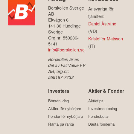
Börskollen Sverige
Ansvariga för
AB
tjänsten:
Ekvägen 6
Daniel Åstrand
141 30 Huddinge
(VD)
Sverige
Org.nr: 559236-
Kristoffer Matsson
5141
(IT)
info@borskollen.se
Börskollen är en
del av FairValue FV
AB, org.nr:
559187-7732
Investera
Aktier & Fonder
Börsen idag
Aktietips
Aktier för nybörjare
Investmentbolag
Fonder för nybörjare
Fondrobotar
Ränta på ränta
Bästa fonderna