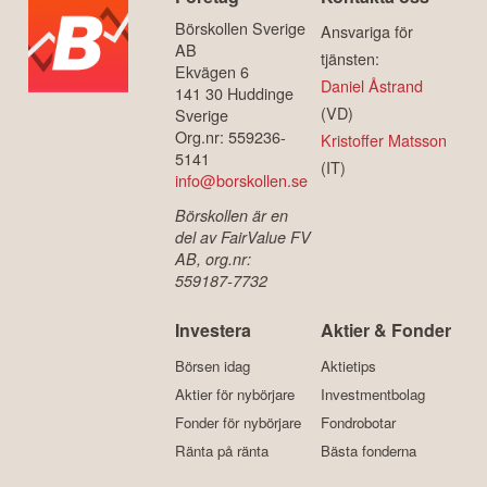
Börskollen Sverige
Ansvariga för
AB
tjänsten:
Ekvägen 6
Daniel Åstrand
141 30 Huddinge
(VD)
Sverige
Org.nr: 559236-
Kristoffer Matsson
5141
(IT)
info@borskollen.se
Börskollen är en
del av FairValue FV
AB, org.nr:
559187-7732
Investera
Aktier & Fonder
Börsen idag
Aktietips
Aktier för nybörjare
Investmentbolag
Fonder för nybörjare
Fondrobotar
Ränta på ränta
Bästa fonderna