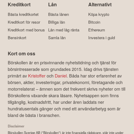
Kreditkort
Lån
Alternativt
Bästa kreditkortet
Bästa lånen
Köpa krypto
Kreditkort för resor
Billiga lån
Bitcoin
Kreditkort med bonus
Lån med låg ränta
Ethereum
Bensinkort
Samla lån
Investera i guld
Kort om oss
Börskollen är en prisvinnande nyhetstidning och tjänst för
börsintresserade som grundades 2015. Idag drivs tjänsten
primärt av
Kristoffer
och
Daniel
. Båda har stor erfarenhet av
börsen, aktier, investeringar, privatekonomi, företagande och
motorrelaterat – ämnen som det frekvent skrivs nyheter om till
Börskollens växande skara läsare. Nyhetsappen som finns
tillgänglig, kostnadsfritt, har under åren laddats ner
hundratusentals gånger och med ett användarbetyg som är
bland de bästa i branschen.
Disclaimer
Börskollen Sverige AB ("Börskollen") är inte finansiella rådgivare, står inte under