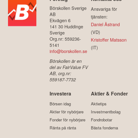
Börskollen Sverige
Ansvariga för
AB
tjänsten:
Ekvägen 6
Daniel Åstrand
141 30 Huddinge
(VD)
Sverige
Org.nr: 559236-
Kristoffer Matsson
5141
(IT)
info@borskollen.se
Börskollen är en
del av FairValue FV
AB, org.nr:
559187-7732
Investera
Aktier & Fonder
Börsen idag
Aktietips
Aktier för nybörjare
Investmentbolag
Fonder för nybörjare
Fondrobotar
Ränta på ränta
Bästa fonderna