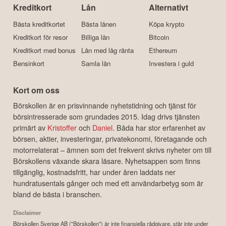
Kreditkort
Lån
Alternativt
Bästa kreditkortet
Bästa lånen
Köpa krypto
Kreditkort för resor
Billiga lån
Bitcoin
Kreditkort med bonus
Lån med låg ränta
Ethereum
Bensinkort
Samla lån
Investera i guld
Kort om oss
Börskollen är en prisvinnande nyhetstidning och tjänst för
börsintresserade som grundades 2015. Idag drivs tjänsten
primärt av
Kristoffer
och
Daniel
. Båda har stor erfarenhet av
börsen, aktier, investeringar, privatekonomi, företagande och
motorrelaterat – ämnen som det frekvent skrivs nyheter om till
Börskollens växande skara läsare. Nyhetsappen som finns
tillgänglig, kostnadsfritt, har under åren laddats ner
hundratusentals gånger och med ett användarbetyg som är
bland de bästa i branschen.
Disclaimer
Börskollen Sverige AB ("Börskollen") är inte finansiella rådgivare, står inte under