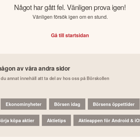
Något har gått fel. Vänligen prova igen!
Vänligen försök igen om en stund.
Gå till startsidan
någon av våra andra sidor
r du annat innehåll att ta del av hos oss på Börskollen
Ekonominyheter
Börsen idag
Börsens öppettider
örja köpa aktier
Aktietips
Aktieappen för Android & i