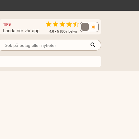
TIPS
Ladda ner vår app
4.6 • 5 860+ betyg