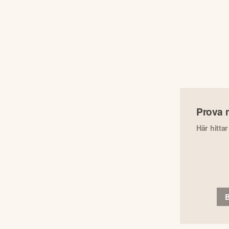
Prova 
Här hitta
B