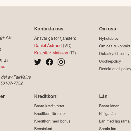
Kontakta oss
Om oss
ige AB
Ansvariga för tjänsten:
Nyhetsbrev
Daniel Åstrand
(VD)
Om oss & kontakt
e
Kristoffer Matsson
(IT)
Dataskyddspolicy
-5141
Cookiepolicy
.se
Redaktionell polic
 del av FairValue
 559187-7732
er
Kreditkort
Lån
Bästa kreditkortet
Bästa lånen
Kreditkort för resor
Billiga lån
Kreditkort med bonus
Lån med låg ränta
Bensinkort
Samla lån