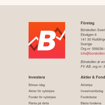
Företag
Börskollen Sver
Ekvägen 6
141 30 Hudding
Sverige
Org.nr: 559236
info@borskollen
Börskollen är en
FV AB, org.nr:
Investera
Aktier & Fond
Börsen idag
Aktietips
Aktier för nybörjare
Investmentbolag
Fonder för nybörjare
Fondrobotar
Ränta på ränta
Bästa fonderna