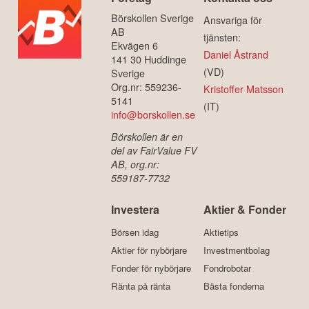
Börskollen Sverige
Ansvariga för
AB
tjänsten:
Ekvägen 6
Daniel Åstrand
141 30 Huddinge
(VD)
Sverige
Org.nr: 559236-
Kristoffer Matsson
5141
(IT)
info@borskollen.se
Börskollen är en
del av FairValue FV
AB, org.nr:
559187-7732
Investera
Aktier & Fonder
Börsen idag
Aktietips
Aktier för nybörjare
Investmentbolag
Fonder för nybörjare
Fondrobotar
Ränta på ränta
Bästa fonderna