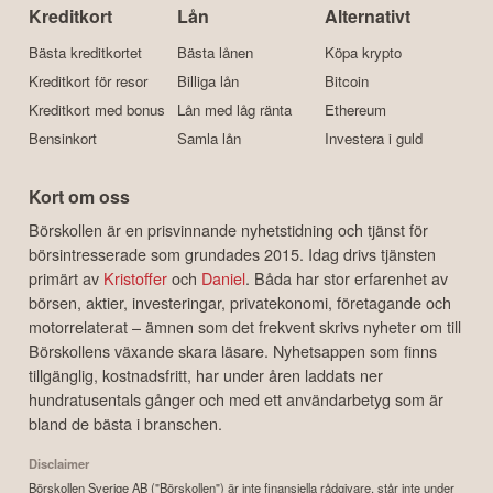
Kreditkort
Lån
Alternativt
Bästa kreditkortet
Bästa lånen
Köpa krypto
Kreditkort för resor
Billiga lån
Bitcoin
Kreditkort med bonus
Lån med låg ränta
Ethereum
Bensinkort
Samla lån
Investera i guld
Kort om oss
Börskollen är en prisvinnande nyhetstidning och tjänst för
börsintresserade som grundades 2015. Idag drivs tjänsten
primärt av
Kristoffer
och
Daniel
. Båda har stor erfarenhet av
börsen, aktier, investeringar, privatekonomi, företagande och
motorrelaterat – ämnen som det frekvent skrivs nyheter om till
Börskollens växande skara läsare. Nyhetsappen som finns
tillgänglig, kostnadsfritt, har under åren laddats ner
hundratusentals gånger och med ett användarbetyg som är
bland de bästa i branschen.
Disclaimer
Börskollen Sverige AB ("Börskollen") är inte finansiella rådgivare, står inte under