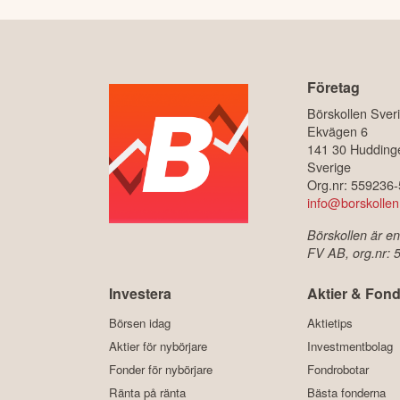
Företag
Börskollen Sver
Ekvägen 6
141 30 Hudding
Sverige
Org.nr: 559236
info@borskollen
Börskollen är en
FV AB, org.nr:
Investera
Aktier & Fond
Börsen idag
Aktietips
Aktier för nybörjare
Investmentbolag
Fonder för nybörjare
Fondrobotar
Ränta på ränta
Bästa fonderna