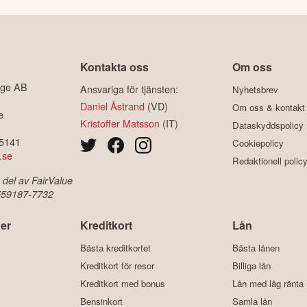
Kontakta oss
Om oss
ige AB
Ansvariga för tjänsten:
Nyhetsbrev
Daniel Åstrand
(VD)
Om oss & kontakt
e
Kristoffer Matsson
(IT)
Dataskyddspolicy
-5141
Cookiepolicy
.se
Redaktionell polic
 del av FairValue
 559187-7732
er
Kreditkort
Lån
Bästa kreditkortet
Bästa lånen
Kreditkort för resor
Billiga lån
Kreditkort med bonus
Lån med låg ränta
Bensinkort
Samla lån