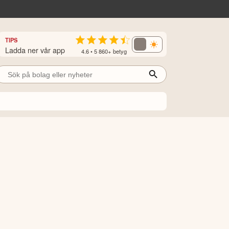
TIPS
Ladda ner vår app
4.6 • 5 860+ betyg