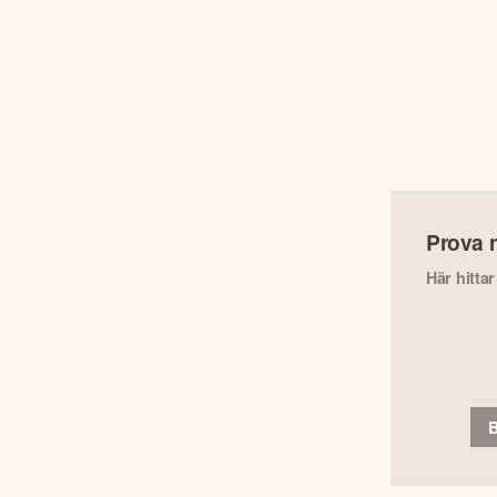
Prova 
Här hitta
B