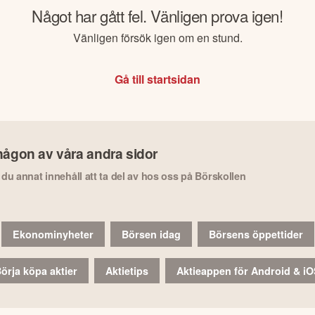
Något har gått fel. Vänligen prova igen!
Vänligen försök igen om en stund.
Gå till startsidan
någon av våra andra sidor
r du annat innehåll att ta del av hos oss på Börskollen
Ekonominyheter
Börsen idag
Börsens öppettider
örja köpa aktier
Aktietips
Aktieappen för Android & i