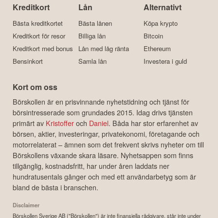
Kreditkort
Lån
Alternativt
Bästa kreditkortet
Bästa lånen
Köpa krypto
Kreditkort för resor
Billiga lån
Bitcoin
Kreditkort med bonus
Lån med låg ränta
Ethereum
Bensinkort
Samla lån
Investera i guld
Kort om oss
Börskollen är en prisvinnande nyhetstidning och tjänst för
börsintresserade som grundades 2015. Idag drivs tjänsten
primärt av
Kristoffer
och
Daniel
. Båda har stor erfarenhet av
börsen, aktier, investeringar, privatekonomi, företagande och
motorrelaterat – ämnen som det frekvent skrivs nyheter om till
Börskollens växande skara läsare. Nyhetsappen som finns
tillgänglig, kostnadsfritt, har under åren laddats ner
hundratusentals gånger och med ett användarbetyg som är
bland de bästa i branschen.
Disclaimer
Börskollen Sverige AB ("Börskollen") är inte finansiella rådgivare, står inte under