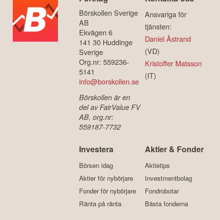
Börskollen Sverige
Ansvariga för
AB
tjänsten:
Ekvägen 6
Daniel Åstrand
141 30 Huddinge
(VD)
Sverige
Org.nr: 559236-
Kristoffer Matsson
5141
(IT)
info@borskollen.se
Börskollen är en
del av FairValue FV
AB, org.nr:
559187-7732
Investera
Aktier & Fonder
Börsen idag
Aktietips
Aktier för nybörjare
Investmentbolag
Fonder för nybörjare
Fondrobotar
Ränta på ränta
Bästa fonderna