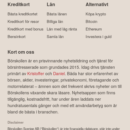
Kreditkort
Lån
Alternativt
Bästa kreditkortet
Bästa lånen
Köpa krypto
Kreditkort för resor
Billiga lån
Bitcoin
Kreditkort med bonus
Lån med låg ränta
Ethereum
Bensinkort
Samla lån
Investera i guld
Kort om oss
Börskollen är en prisvinnande nyhetstidning och tjänst för
börsintresserade som grundades 2015. Idag drivs tjänsten
primärt av
Kristoffer
och
Daniel
. Båda har stor erfarenhet av
börsen, aktier, investeringar, privatekonomi, företagande och
motorrelaterat – ämnen som det frekvent skrivs nyheter om till
Börskollens växande skara läsare. Nyhetsappen som finns
tillgänglig, kostnadsfritt, har under åren laddats ner
hundratusentals gånger och med ett användarbetyg som är
bland de bästa i branschen.
Disclaimer
Börskollen Sverige AB ("Börskollen") är inte finansiella rådgivare, står inte under