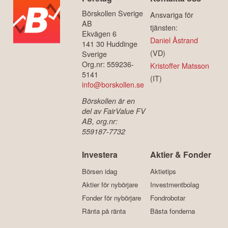
Börskollen Sverige
Ansvariga för
AB
tjänsten:
Ekvägen 6
Daniel Åstrand
141 30 Huddinge
(VD)
Sverige
Org.nr: 559236-
Kristoffer Matsson
5141
(IT)
info@borskollen.se
Börskollen är en
del av FairValue FV
AB, org.nr:
559187-7732
Investera
Aktier & Fonder
Börsen idag
Aktietips
Aktier för nybörjare
Investmentbolag
Fonder för nybörjare
Fondrobotar
Ränta på ränta
Bästa fonderna