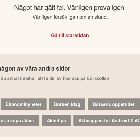
Något har gått fel. Vänligen prova igen!
Vänligen försök igen om en stund.
Gå till startsidan
någon av våra andra sidor
r du annat innehåll att ta del av hos oss på Börskollen
Ekonominyheter
Börsen idag
Börsens öppettider
örja köpa aktier
Aktietips
Aktieappen för Android & i