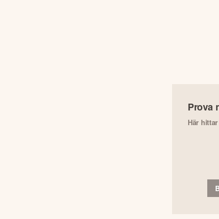
Prova 
Här hitta
B