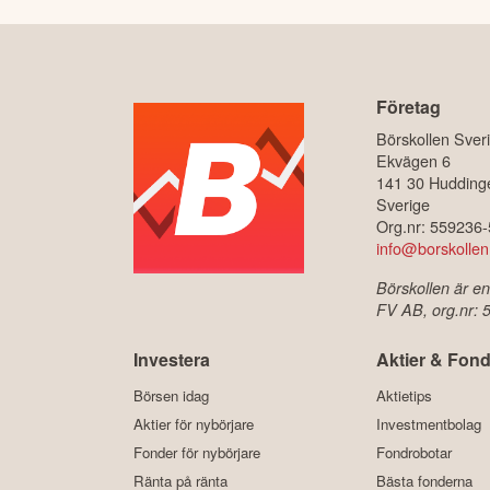
Företag
Börskollen Sver
Ekvägen 6
141 30 Hudding
Sverige
Org.nr: 559236
info@borskollen
Börskollen är en
FV AB, org.nr:
Investera
Aktier & Fond
Börsen idag
Aktietips
Aktier för nybörjare
Investmentbolag
Fonder för nybörjare
Fondrobotar
Ränta på ränta
Bästa fonderna