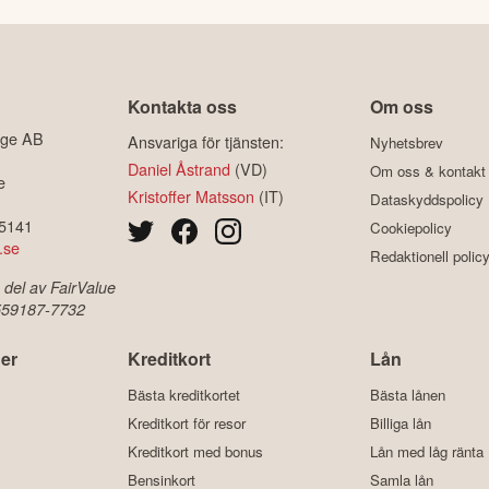
Kontakta oss
Om oss
ige AB
Ansvariga för tjänsten:
Nyhetsbrev
Daniel Åstrand
(VD)
Om oss & kontakt
e
Kristoffer Matsson
(IT)
Dataskyddspolicy
-5141
Cookiepolicy
.se
Redaktionell polic
 del av FairValue
 559187-7732
er
Kreditkort
Lån
Bästa kreditkortet
Bästa lånen
Kreditkort för resor
Billiga lån
Kreditkort med bonus
Lån med låg ränta
Bensinkort
Samla lån