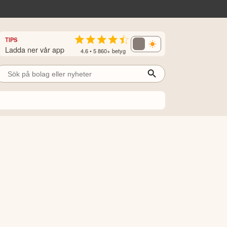
TIPS
Ladda ner vår app
4.6 • 5 860+ betyg