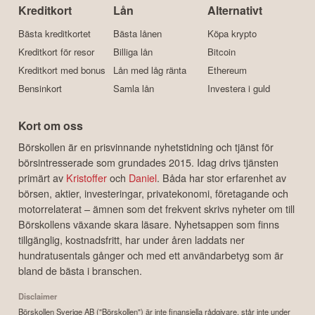
Kreditkort
Lån
Alternativt
Bästa kreditkortet
Bästa lånen
Köpa krypto
Kreditkort för resor
Billiga lån
Bitcoin
Kreditkort med bonus
Lån med låg ränta
Ethereum
Bensinkort
Samla lån
Investera i guld
Kort om oss
Börskollen är en prisvinnande nyhetstidning och tjänst för
börsintresserade som grundades 2015. Idag drivs tjänsten
primärt av
Kristoffer
och
Daniel
. Båda har stor erfarenhet av
börsen, aktier, investeringar, privatekonomi, företagande och
motorrelaterat – ämnen som det frekvent skrivs nyheter om till
Börskollens växande skara läsare. Nyhetsappen som finns
tillgänglig, kostnadsfritt, har under åren laddats ner
hundratusentals gånger och med ett användarbetyg som är
bland de bästa i branschen.
Disclaimer
Börskollen Sverige AB ("Börskollen") är inte finansiella rådgivare, står inte under