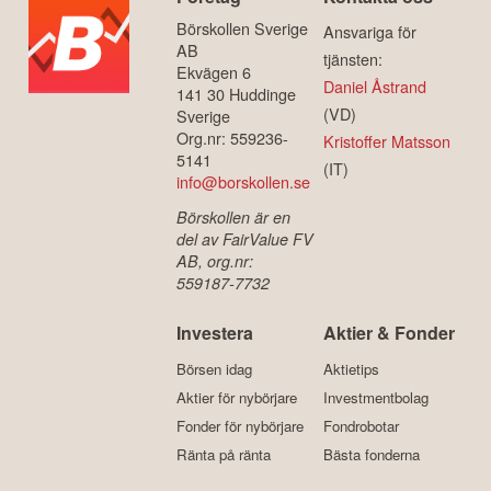
Börskollen Sverige
Ansvariga för
AB
tjänsten:
Ekvägen 6
Daniel Åstrand
141 30 Huddinge
(VD)
Sverige
Org.nr: 559236-
Kristoffer Matsson
5141
(IT)
info@borskollen.se
Börskollen är en
del av FairValue FV
AB, org.nr:
559187-7732
Investera
Aktier & Fonder
Börsen idag
Aktietips
Aktier för nybörjare
Investmentbolag
Fonder för nybörjare
Fondrobotar
Ränta på ränta
Bästa fonderna