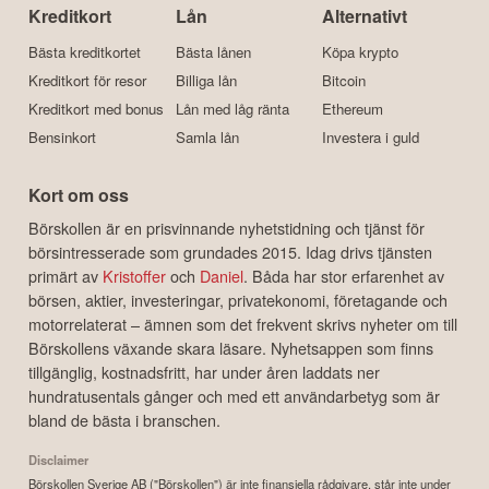
Kreditkort
Lån
Alternativt
Bästa kreditkortet
Bästa lånen
Köpa krypto
Kreditkort för resor
Billiga lån
Bitcoin
Kreditkort med bonus
Lån med låg ränta
Ethereum
Bensinkort
Samla lån
Investera i guld
Kort om oss
Börskollen är en prisvinnande nyhetstidning och tjänst för
börsintresserade som grundades 2015. Idag drivs tjänsten
primärt av
Kristoffer
och
Daniel
. Båda har stor erfarenhet av
börsen, aktier, investeringar, privatekonomi, företagande och
motorrelaterat – ämnen som det frekvent skrivs nyheter om till
Börskollens växande skara läsare. Nyhetsappen som finns
tillgänglig, kostnadsfritt, har under åren laddats ner
hundratusentals gånger och med ett användarbetyg som är
bland de bästa i branschen.
Disclaimer
Börskollen Sverige AB ("Börskollen") är inte finansiella rådgivare, står inte under