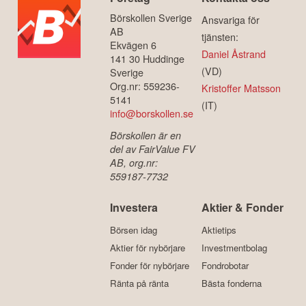
Börskollen Sverige
Ansvariga för
AB
tjänsten:
Ekvägen 6
Daniel Åstrand
141 30 Huddinge
(VD)
Sverige
Org.nr: 559236-
Kristoffer Matsson
5141
(IT)
info@borskollen.se
Börskollen är en
del av FairValue FV
AB, org.nr:
559187-7732
Investera
Aktier & Fonder
Börsen idag
Aktietips
Aktier för nybörjare
Investmentbolag
Fonder för nybörjare
Fondrobotar
Ränta på ränta
Bästa fonderna