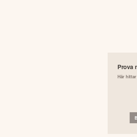
Prova 
Här hitta
B