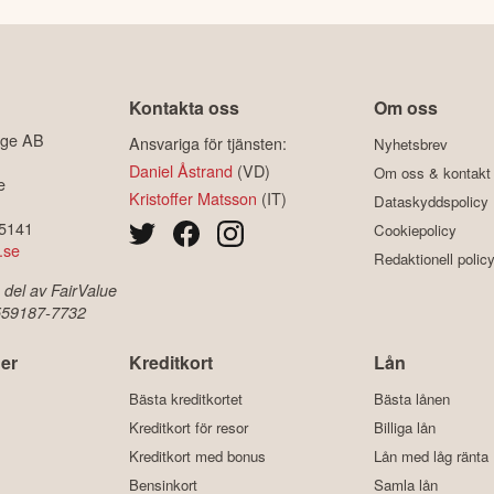
Kontakta oss
Om oss
ige AB
Ansvariga för tjänsten:
Nyhetsbrev
Daniel Åstrand
(VD)
Om oss & kontakt
e
Kristoffer Matsson
(IT)
Dataskyddspolicy
-5141
Cookiepolicy
.se
Redaktionell polic
 del av FairValue
 559187-7732
er
Kreditkort
Lån
Bästa kreditkortet
Bästa lånen
Kreditkort för resor
Billiga lån
Kreditkort med bonus
Lån med låg ränta
Bensinkort
Samla lån