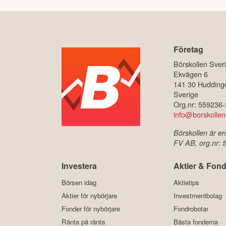
Företag
Börskollen Sver
Ekvägen 6
141 30 Hudding
Sverige
Org.nr: 559236
info@borskollen
Börskollen är en
FV AB, org.nr:
Investera
Aktier & Fond
Börsen idag
Aktietips
Aktier för nybörjare
Investmentbolag
Fonder för nybörjare
Fondrobotar
Ränta på ränta
Bästa fonderna