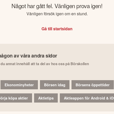
Något har gått fel. Vänligen prova igen!
Vänligen försök igen om en stund.
Gå till startsidan
någon av våra andra sidor
r du annat innehåll att ta del av hos oss på Börskollen
Ekonominyheter
Börsen idag
Börsens öppettider
örja köpa aktier
Aktietips
Aktieappen för Android & i