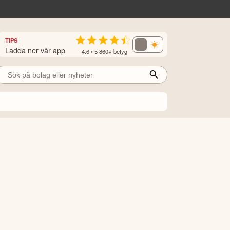
TIPS
Ladda ner vår app
4.6 • 5 860+ betyg