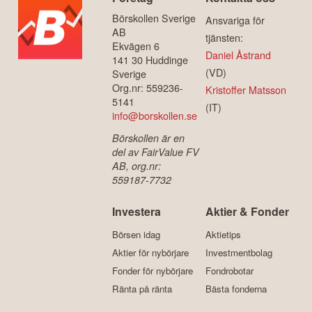
Börskollen Sverige
Ansvariga för
AB
tjänsten:
Ekvägen 6
Daniel Åstrand
141 30 Huddinge
(VD)
Sverige
Org.nr: 559236-
Kristoffer Matsson
5141
(IT)
info@borskollen.se
Börskollen är en
del av FairValue FV
AB, org.nr:
559187-7732
Investera
Aktier & Fonder
Börsen idag
Aktietips
Aktier för nybörjare
Investmentbolag
Fonder för nybörjare
Fondrobotar
Ränta på ränta
Bästa fonderna