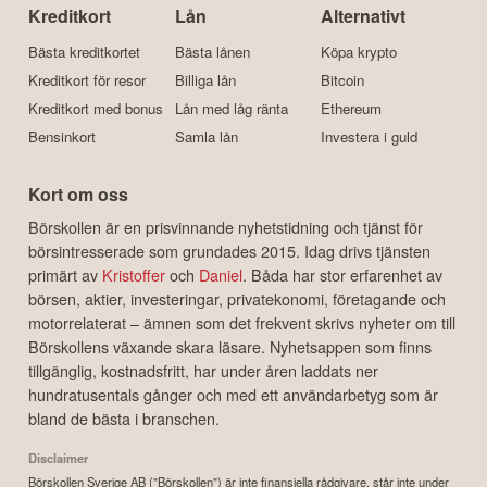
Kreditkort
Lån
Alternativt
Bästa kreditkortet
Bästa lånen
Köpa krypto
Kreditkort för resor
Billiga lån
Bitcoin
Kreditkort med bonus
Lån med låg ränta
Ethereum
Bensinkort
Samla lån
Investera i guld
Kort om oss
Börskollen är en prisvinnande nyhetstidning och tjänst för
börsintresserade som grundades 2015. Idag drivs tjänsten
primärt av
Kristoffer
och
Daniel
. Båda har stor erfarenhet av
börsen, aktier, investeringar, privatekonomi, företagande och
motorrelaterat – ämnen som det frekvent skrivs nyheter om till
Börskollens växande skara läsare. Nyhetsappen som finns
tillgänglig, kostnadsfritt, har under åren laddats ner
hundratusentals gånger och med ett användarbetyg som är
bland de bästa i branschen.
Disclaimer
Börskollen Sverige AB ("Börskollen") är inte finansiella rådgivare, står inte under