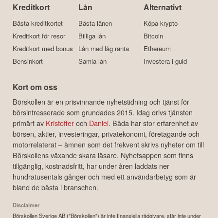
Kreditkort
Lån
Alternativt
Bästa kreditkortet
Bästa lånen
Köpa krypto
Kreditkort för resor
Billiga lån
Bitcoin
Kreditkort med bonus
Lån med låg ränta
Ethereum
Bensinkort
Samla lån
Investera i guld
Kort om oss
Börskollen är en prisvinnande nyhetstidning och tjänst för
börsintresserade som grundades 2015. Idag drivs tjänsten
primärt av
Kristoffer
och
Daniel
. Båda har stor erfarenhet av
börsen, aktier, investeringar, privatekonomi, företagande och
motorrelaterat – ämnen som det frekvent skrivs nyheter om till
Börskollens växande skara läsare. Nyhetsappen som finns
tillgänglig, kostnadsfritt, har under åren laddats ner
hundratusentals gånger och med ett användarbetyg som är
bland de bästa i branschen.
Disclaimer
Börskollen Sverige AB ("Börskollen") är inte finansiella rådgivare, står inte under