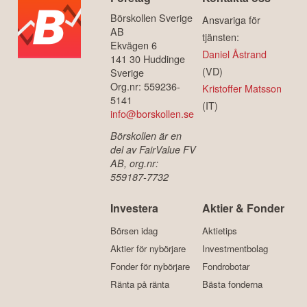
Börskollen Sverige
Ansvariga för
AB
tjänsten:
Ekvägen 6
Daniel Åstrand
141 30 Huddinge
(VD)
Sverige
Org.nr: 559236-
Kristoffer Matsson
5141
(IT)
info@borskollen.se
Börskollen är en
del av FairValue FV
AB, org.nr:
559187-7732
Investera
Aktier & Fonder
Börsen idag
Aktietips
Aktier för nybörjare
Investmentbolag
Fonder för nybörjare
Fondrobotar
Ränta på ränta
Bästa fonderna