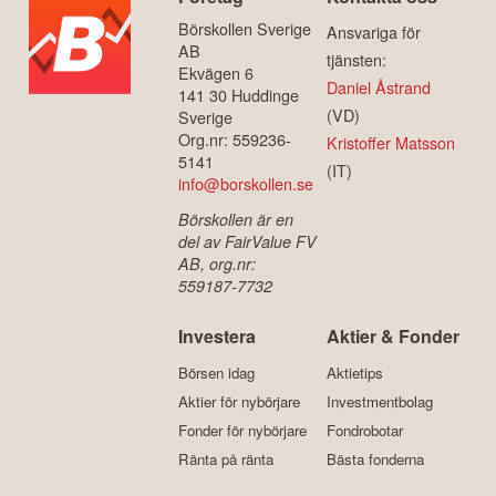
Börskollen Sverige
Ansvariga för
AB
tjänsten:
Ekvägen 6
Daniel Åstrand
141 30 Huddinge
(VD)
Sverige
Org.nr: 559236-
Kristoffer Matsson
5141
(IT)
info@borskollen.se
Börskollen är en
del av FairValue FV
AB, org.nr:
559187-7732
Investera
Aktier & Fonder
Börsen idag
Aktietips
Aktier för nybörjare
Investmentbolag
Fonder för nybörjare
Fondrobotar
Ränta på ränta
Bästa fonderna