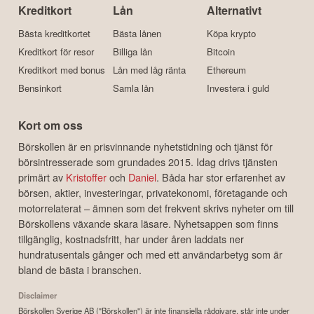
Kreditkort
Lån
Alternativt
Bästa kreditkortet
Bästa lånen
Köpa krypto
Kreditkort för resor
Billiga lån
Bitcoin
Kreditkort med bonus
Lån med låg ränta
Ethereum
Bensinkort
Samla lån
Investera i guld
Kort om oss
Börskollen är en prisvinnande nyhetstidning och tjänst för
börsintresserade som grundades 2015. Idag drivs tjänsten
primärt av
Kristoffer
och
Daniel
. Båda har stor erfarenhet av
börsen, aktier, investeringar, privatekonomi, företagande och
motorrelaterat – ämnen som det frekvent skrivs nyheter om till
Börskollens växande skara läsare. Nyhetsappen som finns
tillgänglig, kostnadsfritt, har under åren laddats ner
hundratusentals gånger och med ett användarbetyg som är
bland de bästa i branschen.
Disclaimer
Börskollen Sverige AB ("Börskollen") är inte finansiella rådgivare, står inte under