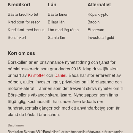
Kreditkort
Lån
Alternativt
Bästa kreditkortet
Bästa lånen
Köpa krypto
Kreditkort för resor
Billiga lån
Bitcoin
Kreditkort med bonus
Lån med låg ränta
Ethereum
Bensinkort
Samla lån
Investera i guld
Kort om oss
Börskollen är en prisvinnande nyhetstidning och tjänst för
börsintresserade som grundades 2015. Idag drivs tjänsten
primärt av
Kristoffer
och
Daniel
. Båda har stor erfarenhet av
börsen, aktier, investeringar, privatekonomi, företagande och
motorrelaterat – ämnen som det frekvent skrivs nyheter om till
Börskollens växande skara läsare. Nyhetsappen som finns
tillgänglig, kostnadsfritt, har under åren laddats ner
hundratusentals gånger och med ett användarbetyg som är
bland de bästa i branschen.
Disclaimer
Börskollen Sverige AB ("Börskollen") är inte finansiella rådgivare, står inte under