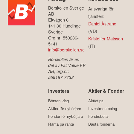
Börskollen Sverige
Ansvariga för
AB
tjänsten:
Ekvägen 6
Daniel Åstrand
141 30 Huddinge
(VD)
Sverige
Org.nr: 559236-
Kristoffer Matsson
5141
(IT)
info@borskollen.se
Börskollen är en
del av FairValue FV
AB, org.nr:
559187-7732
Investera
Aktier & Fonder
Börsen idag
Aktietips
Aktier för nybörjare
Investmentbolag
Fonder för nybörjare
Fondrobotar
Ränta på ränta
Bästa fonderna