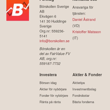
Börskollen Sverige
Ansvariga för
AB
tjänsten:
Ekvägen 6
Daniel Åstrand
141 30 Huddinge
(VD)
Sverige
Org.nr: 559236-
Kristoffer Matsson
5141
(IT)
info@borskollen.se
Börskollen är en
del av FairValue FV
AB, org.nr:
559187-7732
Investera
Aktier & Fonder
Börsen idag
Aktietips
Aktier för nybörjare
Investmentbolag
Fonder för nybörjare
Fondrobotar
Ränta på ränta
Bästa fonderna