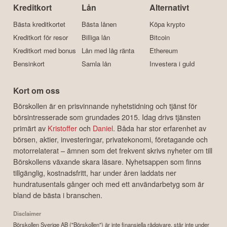
Kreditkort
Lån
Alternativt
Bästa kreditkortet
Bästa lånen
Köpa krypto
Kreditkort för resor
Billiga lån
Bitcoin
Kreditkort med bonus
Lån med låg ränta
Ethereum
Bensinkort
Samla lån
Investera i guld
Kort om oss
Börskollen är en prisvinnande nyhetstidning och tjänst för
börsintresserade som grundades 2015. Idag drivs tjänsten
primärt av
Kristoffer
och
Daniel
. Båda har stor erfarenhet av
börsen, aktier, investeringar, privatekonomi, företagande och
motorrelaterat – ämnen som det frekvent skrivs nyheter om till
Börskollens växande skara läsare. Nyhetsappen som finns
tillgänglig, kostnadsfritt, har under åren laddats ner
hundratusentals gånger och med ett användarbetyg som är
bland de bästa i branschen.
Disclaimer
Börskollen Sverige AB ("Börskollen") är inte finansiella rådgivare, står inte under