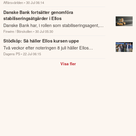
Affärsvärlden
• 30 Jul 06:14
fortsatt genomföra stabiliseringsåtgärder i e-
handelsbolaget Ellos aktie.
Danske Bank fortsätter genomföra
stabiliseringsåtgärder i Ellos
Danske Bank har, i rollen som stabiliseringsagent,
Finwire / Börskollen
• 30 Jul 05:30
fortsatt genomföra stabiliseringsåtgärder i e-
handelsbolaget Ellos aktie.
Stödköp: Så håller Ellos kursen uppe
Två veckor efter noteringen 8 juli håller Ellos
Dagens PS
• 22 Jul 06:15
börskursen uppe.
Visa fler