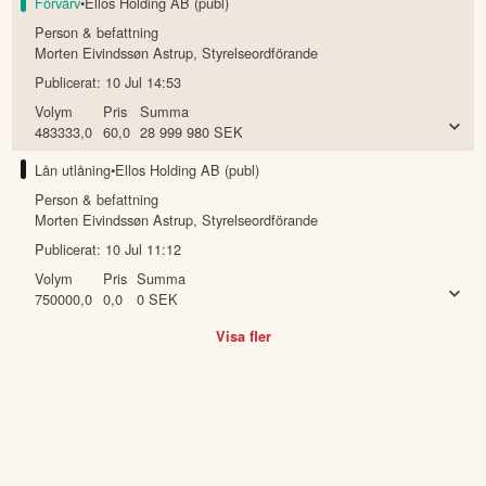
Förvärv
•
Ellos Holding AB (publ)
Person & befattning
Morten Eivindssøn Astrup
,
Styrelseordförande
Publicerat:
10 Jul 14:53
Volym
Pris
Summa
483333,0
60,0
28 999 980
SEK
Lån utlåning
•
Ellos Holding AB (publ)
Person & befattning
Morten Eivindssøn Astrup
,
Styrelseordförande
Publicerat:
10 Jul 11:12
Volym
Pris
Summa
750000,0
0,0
0
SEK
Visa fler