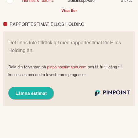
Hennes & Mauritz
Sällanköpsvaror
31.7
%
Visa fler
RAPPORTESTIMAT ELLOS HOLDING
Det finns inte tillräckligt med rapportestimat för
Ellos
Holding
än.
Dela din förväntan på
pinpointestimates.com
och få fri tillgång till
konsensus och andra investerares prognoser
Lämna estimat