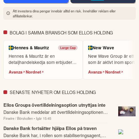
Att investera dina pengar innebär alltid en risk. Innehåller reklam eller
affiliatelänkar.
BOLAG I SAMMA BRANSCH SOM ELLOS HOLDING
Hennes & Mauritz
New Wave
Large Cap
Hennes & Mauritz är en
New Wave Group är ett fö
detaljhandelskedja som erbjuder
som är aktivt inom sport-,
ett sortiment av kläder, ...
och inrednings...
Avanza
Nordnet
Avanza
Nordnet
SENASTE NYHETER OM ELLOS HOLDING
Ellos Groups övertilldelningsoption utnyttjas inte
Danske Bank meddelar att övertilldelningsoptionen
Finwire / Börskollen
• Igår 15:45
om 750 000 aktier i e-handelsbolaget Ellos,
motsvarande 15 procent av erbjudandet, inte ha...
Danske Bank fortsätter hjälpa Ellos på traven
Danske Bank har, i rollen som stabiliseringsagent,