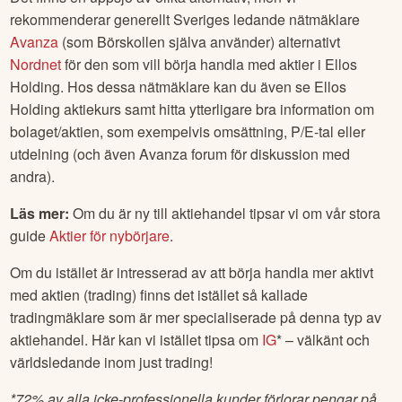
rekommenderar generellt Sveriges ledande nätmäklare
Avanza
(som Börskollen själva använder) alternativt
Nordnet
för den som vill börja handla med aktier i
Ellos
Holding
. Hos dessa nätmäklare kan du även se
Ellos
Holding
aktiekurs samt hitta ytterligare bra information om
bolaget/aktien, som exempelvis omsättning, P/E-tal eller
utdelning (och även Avanza forum för diskussion med
andra).
Läs mer:
Om du är ny till aktiehandel tipsar vi om vår stora
guide
Aktier för nybörjare
.
Om du istället är intresserad av att börja handla mer aktivt
med aktien (trading) finns det istället så kallade
tradingmäklare som är mer specialiserade på denna typ av
aktiehandel. Här kan vi istället tipsa om
IG
* – välkänt och
världsledande inom just trading!
*
72% av alla icke-professionella kunder förlorar pengar på