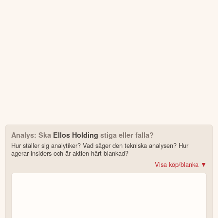
Första handelsdag
07 Jul
Antal ägare Avanza
4,593 st
Antal ägare Nordnet
879 st
Källa:
Börsdata
Analys: Ska
Ellos Holding
stiga eller falla?
Hur ställer sig analytiker? Vad säger den tekniska analysen? Hur
agerar insiders och är aktien hårt blankad?
Visa köp/blanka ▼
Bonus: Få upp till 500 USD i tillgångar när du öppnar konto –
se
erbjudandet!
4.2
av 5