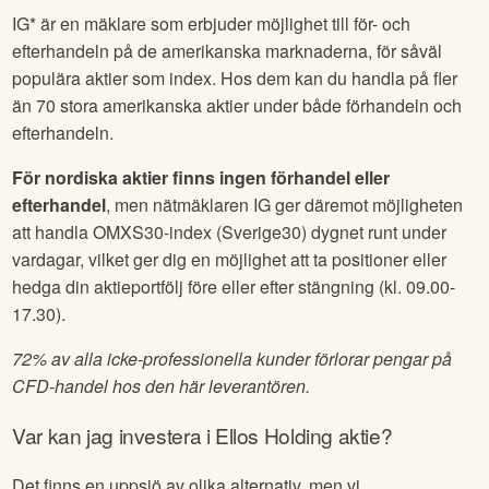
IG* är en mäklare som erbjuder möjlighet till för- och
efterhandeln på de amerikanska marknaderna, för såväl
populära aktier som index. Hos dem kan du handla på fler
än 70 stora amerikanska aktier under både förhandeln och
efterhandeln.
För nordiska aktier finns ingen förhandel eller
efterhandel
, men nätmäklaren IG ger däremot möjligheten
att handla OMXS30-index (Sverige30) dygnet runt under
vardagar, vilket ger dig en möjlighet att ta positioner eller
hedga din aktieportfölj före eller efter stängning (kl. 09.00-
17.30).
72% av alla icke-professionella kunder förlorar pengar på
CFD-handel hos den här leverantören.
Var kan jag investera i
Ellos Holding
aktie?
Det finns en uppsjö av olika alternativ, men vi