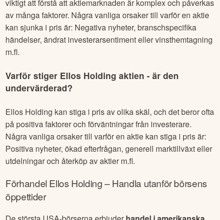
viktigt att förstå att aktiemarknaden är komplex och påverkas
av många faktorer. Några vanliga orsaker till varför en aktie
kan sjunka i pris är: Negativa nyheter, branschspecifika
händelser, ändrat investerarsentiment eller vinsthemtagning
m.fl.
Varför stiger
Ellos Holding
aktien - är den
undervärderad?
Ellos Holding
kan stiga i pris av olika skäl, och det beror ofta
på positiva faktorer och förväntningar från investerare.
Några vanliga orsaker till varför en aktie kan stiga i pris är:
Positiva nyheter, ökad efterfrågan, generell marktillväxt eller
utdelningar och återköp av aktier m.fl.
Förhandel
Ellos Holding
– Handla utanför börsens
öppettider
De största USA-börserna erbjuder
handel i amerikanska