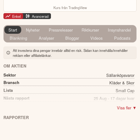
Kurs från TradingView
Enkel
Avancerad
Start
Nyheter
Pressreleaser
Riktkurser
Insynshandel
Blankning
Analyser
Bloggar
Videos
Podcasts
Att investera dina pengar innebär alltid en risk. Sidan kan innehålla/innehåller
reklam eller affiliatelänkar.
OM AKTIEN
Sektor
Sällanköpsvaror
Bransch
Kläder & Skor
Lista
Small Cap
Nästa rapport
25 Aug - 17 dagar kvar
Utdelning
Nej
Visa fler ▼
Namn
Ellos Holding
RAPPORTER
Ticker
ELLOS
Status
Noterad
Land
Sverige