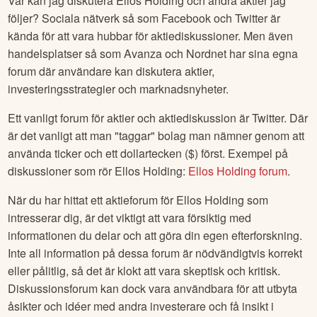
Var kan jag diskutera
Ellos Holding
och andra aktier jag
följer? Sociala nätverk så som Facebook och Twitter är
kända för att vara hubbar för aktiediskussioner. Men även
handelsplatser så som Avanza och Nordnet har sina egna
forum där användare kan diskutera aktier,
investeringsstrategier och marknadsnyheter.
Ett vanligt forum för aktier och aktiediskussion är Twitter. Där
är det vanligt att man "taggar" bolag man nämner genom att
använda ticker och ett dollartecken ($) först. Exempel på
diskussioner som rör
Ellos Holding
:
Ellos Holding
forum
.
När du har hittat ett aktieforum för
Ellos Holding
som
intresserar dig, är det viktigt att vara försiktig med
informationen du delar och att göra din egen efterforskning.
Inte all information på dessa forum är nödvändigtvis korrekt
eller pålitlig, så det är klokt att vara skeptisk och kritisk.
Diskussionsforum kan dock vara användbara för att utbyta
åsikter och idéer med andra investerare och få insikt i