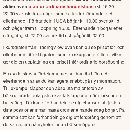
aktier även
utanför ordinarie handelstider
(kl. 15.30-
22.00 svensk tid) – något som kallas för förhandel och
efterhandel. Förhandeln i USA börjar kl. 10.00 svensk tid
och pågår fram till öppning 15.30. Efterhandeln börjar efter
stängning kl. 22.00 svensk tid och pågår till 02.00.
I kursgrafen från TradingView ovan kan du se priset för- och
efterhandel direkt i grafen, som en skuggad grå linje, vilket
ger dig en uppfattning om priset inför ordinarie börsöppning.
En av de största fördelarna med att handla i för- och
efterhandeln är att du kan agera snabbt på ny information.
Till exempel släpper den absoluta majoriteten av
börsnoterade bolag sina kvartalsrapporter när marknaden
har stängt. Då kan efterhandeln ge dig chansen att justera
dina positioner innan nästa ordinarie handelsdag börjar. På
samma sätt kan förhandeln ge dig ett försprång genom att
du kan agera på nyheter innan börsen öppnar.