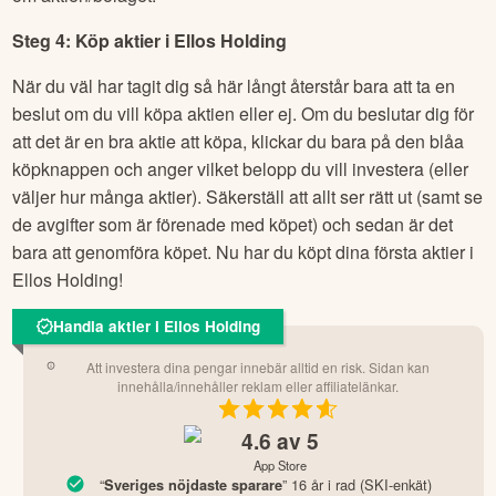
Steg 4: Köp aktier i
Ellos Holding
När du väl har tagit dig så här långt återstår bara att ta en
beslut om du vill köpa aktien eller ej. Om du beslutar dig för
att det är en bra aktie att köpa, klickar du bara på den blåa
köpknappen och anger vilket belopp du vill investera (eller
väljer hur många aktier). Säkerställ att allt ser rätt ut (samt se
de avgifter som är förenade med köpet) och sedan är det
bara att genomföra köpet. Nu har du köpt dina första aktier i
Ellos Holding
!
Handla aktier i Ellos Holding
Att investera dina pengar innebär alltid en risk. Sidan kan
innehålla/innehåller reklam eller affiliatelänkar.
4.6
av 5
App Store
“
” 16 år i rad (SKI-enkät)
Sveriges nöjdaste sparare