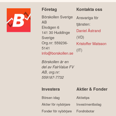
Företag
Kontakta oss
Börskollen Sverige
Ansvariga för
AB
tjänsten:
Ekvägen 6
Daniel Åstrand
141 30 Huddinge
(VD)
Sverige
Org.nr: 559236-
Kristoffer Matsson
5141
(IT)
info@borskollen.se
Börskollen är en
del av FairValue FV
AB, org.nr:
559187-7732
Investera
Aktier & Fonder
Börsen idag
Aktietips
Aktier för nybörjare
Investmentbolag
Fonder för nybörjare
Fondrobotar