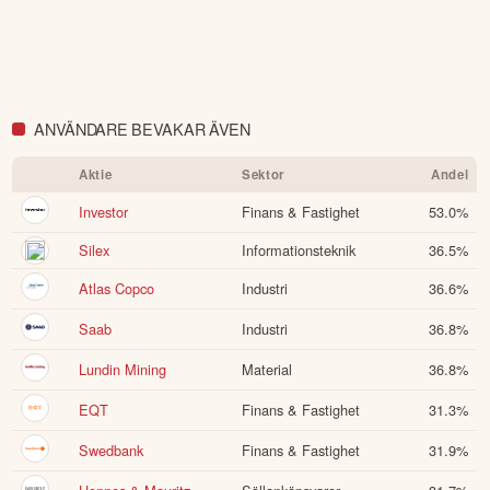
ANVÄNDARE BEVAKAR ÄVEN
Aktie
Sektor
Andel
Investor
Finans & Fastighet
53.0
%
Silex
Informationsteknik
36.5
%
Atlas Copco
Industri
36.6
%
Saab
Industri
36.8
%
Lundin Mining
Material
36.8
%
EQT
Finans & Fastighet
31.3
%
Swedbank
Finans & Fastighet
31.9
%