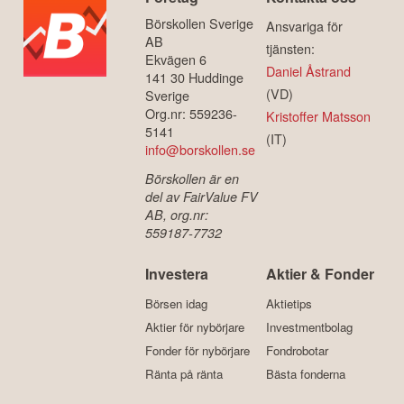
Börskollen Sverige
Ansvariga för
AB
tjänsten:
Ekvägen 6
Daniel Åstrand
141 30 Huddinge
(VD)
Sverige
Org.nr: 559236-
Kristoffer Matsson
5141
(IT)
info@borskollen.se
Börskollen är en
del av FairValue FV
AB, org.nr:
559187-7732
Investera
Aktier & Fonder
Börsen idag
Aktietips
Aktier för nybörjare
Investmentbolag
Fonder för nybörjare
Fondrobotar
Ränta på ränta
Bästa fonderna