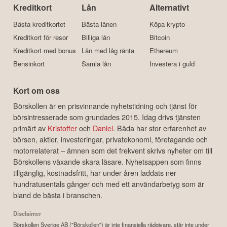
Kreditkort
Lån
Alternativt
Bästa kreditkortet
Bästa lånen
Köpa krypto
Kreditkort för resor
Billiga lån
Bitcoin
Kreditkort med bonus
Lån med låg ränta
Ethereum
Bensinkort
Samla lån
Investera i guld
Kort om oss
Börskollen är en prisvinnande nyhetstidning och tjänst för
börsintresserade som grundades 2015. Idag drivs tjänsten
primärt av
Kristoffer
och
Daniel
. Båda har stor erfarenhet av
börsen, aktier, investeringar, privatekonomi, företagande och
motorrelaterat – ämnen som det frekvent skrivs nyheter om till
Börskollens växande skara läsare. Nyhetsappen som finns
tillgänglig, kostnadsfritt, har under åren laddats ner
hundratusentals gånger och med ett användarbetyg som är
bland de bästa i branschen.
Disclaimer
Börskollen Sverige AB ("Börskollen") är inte finansiella rådgivare, står inte under