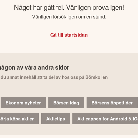
Något har gått fel. Vänligen prova igen!
Vänligen försök igen om en stund.
Gå till startsidan
någon av våra andra sidor
r du annat innehåll att ta del av hos oss på Börskollen
Ekonominyheter
Börsen idag
Börsens öppettider
örja köpa aktier
Aktietips
Aktieappen för Android & i