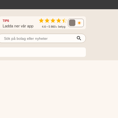
TIPS
Ladda ner vår app
4.6 • 5 860+ betyg