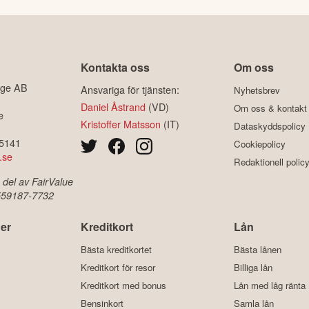
Kontakta oss
Om oss
ige AB
Ansvariga för tjänsten:
Nyhetsbrev
Daniel Åstrand
(VD)
Om oss & kontakt
e
Kristoffer Matsson
(IT)
Dataskyddspolicy
-5141
Cookiepolicy
.se
Redaktionell polic
 del av FairValue
 559187-7732
er
Kreditkort
Lån
Bästa kreditkortet
Bästa lånen
Kreditkort för resor
Billiga lån
Kreditkort med bonus
Lån med låg ränta
Bensinkort
Samla lån