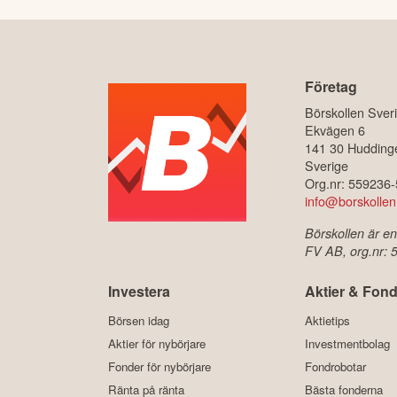
Företag
Börskollen Sver
Ekvägen 6
141 30 Hudding
Sverige
Org.nr: 559236
info@borskollen
Börskollen är en
FV AB, org.nr:
Investera
Aktier & Fond
Börsen idag
Aktietips
Aktier för nybörjare
Investmentbolag
Fonder för nybörjare
Fondrobotar
Ränta på ränta
Bästa fonderna