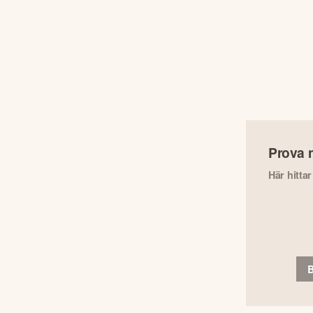
Prova 
Här hitta
B