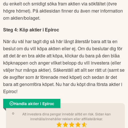
du enkelt och smidigt söka fram aktien via sökfältet (övre
högre hörnet). På aktiesidan finner du även mer information
om aktien/bolaget.
Steg 4: Köp aktier i
Epiroc
När du väl har tagit dig så här långt återstår bara att ta en
beslut om du vill köpa aktien eller ej. Om du beslutar dig för
att det är en bra aktie att köpa, klickar du bara på den blåa
köpknappen och anger vilket belopp du vill investera (eller
väljer hur många aktier). Säkerställ att allt ser rätt ut (samt se
de avgifter som är förenade med köpet) och sedan är det
bara att genomföra köpet. Nu har du köpt dina första aktier i
Epiroc
!
Handla aktier i Epiroc
Att investera dina pengar innebär alltid en risk. Sidan kan
innehålla/innehåller reklam eller affiliatelänkar.