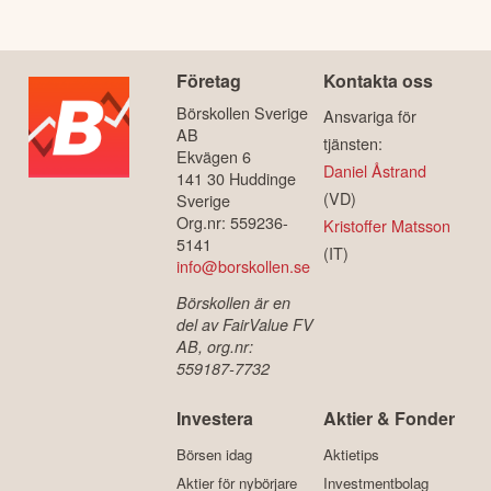
Företag
Kontakta oss
Börskollen Sverige
Ansvariga för
AB
tjänsten:
Ekvägen 6
Daniel Åstrand
141 30 Huddinge
(VD)
Sverige
Org.nr: 559236-
Kristoffer Matsson
5141
(IT)
info@borskollen.se
Börskollen är en
del av FairValue FV
AB, org.nr:
559187-7732
Investera
Aktier & Fonder
Börsen idag
Aktietips
Aktier för nybörjare
Investmentbolag