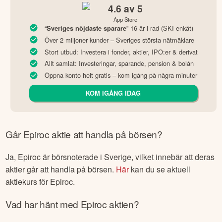
4.6
av 5
App Store
“
” 16 år i rad (SKI-enkät)
Sveriges nöjdaste sparare
Över 2 miljoner kunder – Sveriges största nätmäklare
Stort utbud: Investera i fonder, aktier, IPO:er & derivat
Allt samlat: Investeringar, sparande, pension & bolån
Öppna konto helt gratis – kom igång på några minuter
KOM IGÅNG IDAG
Går
Epiroc
aktie att handla på börsen?
Ja,
Epiroc
är börsnoterade
i Sverige
, vilket innebär att deras
aktier går att handla på börsen.
Här
kan du se aktuell
aktiekurs för
Epiroc
.
Vad har hänt med
Epiroc
aktien?