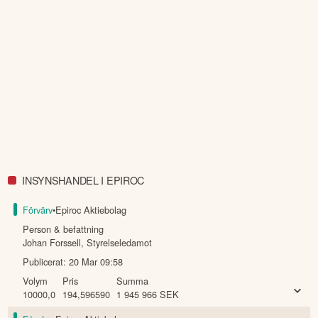
INSYNSHANDEL I EPIROC
Förvärv
•
Epiroc Aktiebolag
Person & befattning
Johan Forssell
,
Styrelseledamot
Publicerat:
20 Mar 09:58
Volym
Pris
Summa
10000,0
194,596590
1 945 966
SEK