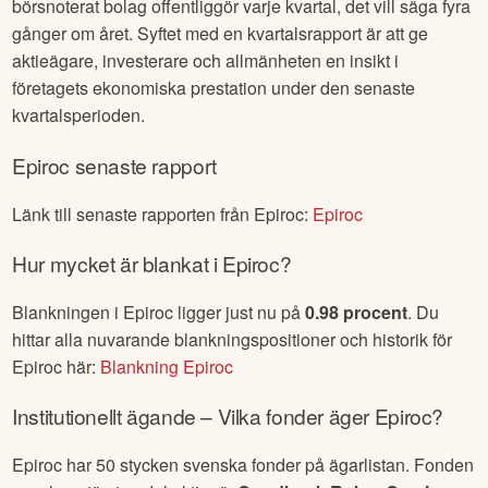
börsnoterat bolag offentliggör varje kvartal, det vill säga fyra
gånger om året. Syftet med en kvartalsrapport är att ge
aktieägare, investerare och allmänheten en insikt i
företagets ekonomiska prestation under den senaste
kvartalsperioden.
Epiroc
senaste rapport
Länk till senaste rapporten från
Epiroc
:
Epiroc
Hur mycket är blankat i
Epiroc
?
Blankningen i
Epiroc
ligger just nu på
0.98
procent
. Du
hittar alla nuvarande blankningspositioner och historik för
Epiroc
här:
Blankning
Epiroc
Institutionellt ägande – Vilka fonder äger
Epiroc
?
Epiroc
har
50
stycken svenska fonder på ägarlistan. Fonden