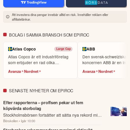
Denna summering har tagits fram med hjälp av AI och kan
därför innehålla förenklingar eller sakna viss information.
Att investera dina pengar innebär alltid en risk. Innehåller reklam eller
Innehållet ska inte ses som investeringsråd eller personlig
affiliatelänkar.
rådgivning. Ta alltid del av bolagets fullständiga kvartalsrapport
innan du fattar investeringsbeslut. Historisk avkastning är ingen
garanti för framtida avkastning.
Skulle du upptäcka fel eller
BOLAG I SAMMA BRANSCH SOM EPIROC
andra förbättringsförslag i materialet är du välkommen att
kontakta oss
.
Atlas Copco
ABB
Large Cap
Atlas Copco är ett industriföretag
Den svensk-schweiziska
Öppna rapport (PDF)
som erbjuder en rad olika
koncernen ABB är en inter
produkter och tjäns...
aktör inom kraft- och ...
Avanza
Nordnet
Avanza
Nordnet
SENASTE NYHETER OM EPIROC
Efter rapporterna – proffsen pekar ut fem
köpvärda storbolag
Stockholmsbörsen fortsätter att sätta nya rekord mitt
Börskollen
• Igår 10:00
under en rapportsäsong som Ålandsbankens
investeringsstrateg Anders Rudolfsson beskriv...
Storbanken rekommenderar maximal aktievikt –