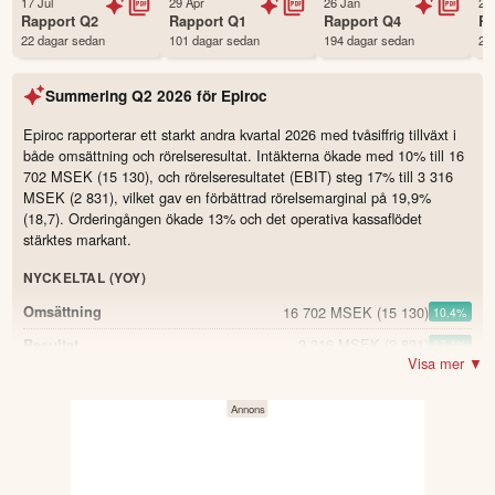
17 Jul
29 Apr
26 Jan
29
Status
Noterad
Rapport
Q2
Rapport
Q1
Rapport
Q4
R
22 dagar sedan
101 dagar sedan
194 dagar sedan
28
Land
Sverige
Första handelsdag
17 Jun 2018
Summering
Q2 2026
för
Epiroc
Antal ägare Avanza
22,021 st
Antal ägare Nordnet
4,949 st
Epiroc rapporterar ett starkt andra kvartal 2026 med tvåsiffrig tillväxt i
både omsättning och rörelseresultat. Intäkterna ökade med 10% till 16
Källa:
Börsdata
702 MSEK (15 130), och rörelseresultatet (EBIT) steg 17% till 3 316
MSEK (2 831), vilket gav en förbättrad rörelsemarginal på 19,9%
(18,7). Orderingången ökade 13% och det operativa kassaflödet
stärktes markant.
NYCKELTAL (YOY)
16 702 MSEK
(15 130)
Omsättning
10.4
%
3 316 MSEK
(2 831)
Resultat
17.1
%
Visa mer ▼
17 305 MSEK
(15 276)
Orderingång
13.3
%
1 902 MSEK
(1 104)
Operativt kassaflöde
72.3
%
36 %
(37,5)
Bruttomarginal
-1.5
19,9 %
(18,7)
Rörelsemarginal, EBIT
1.2