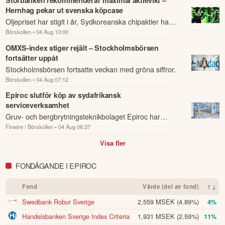
Hernhag pekar ut svenska köpcase
Oljepriset har stigit i år, Sydkoreanska chipaktier har
Börskollen
• 04 Aug 10:00
fallit och SpaceX har rasat efter sin börsnotering.
OMXS-index stiger rejält – Stockholmsbörsen
fortsätter uppåt
Stockholmsbörsen fortsatte veckan med gröna siffror.
Börskollen
• 04 Aug 07:12
Epiroc slutför köp av sydafrikansk
serviceverksamhet
Gruv- och bergbrytningsteknikbolaget Epiroc har
Finwire / Börskollen
• 04 Aug 06:37
slutfört förvärvet av verksamheten i sydafrikanska
Eventspec, en leverantör av eftermarknads...
Visa fler
FONDÄGANDE I EPIROC
Fond
Värde (del av fond)
↑↓
Swedbank Robur Sverige
2,559 MSEK
(4.89%)
4%
Handelsbanken Sverige Index Criteria
1,931 MSEK
(2.59%)
11%