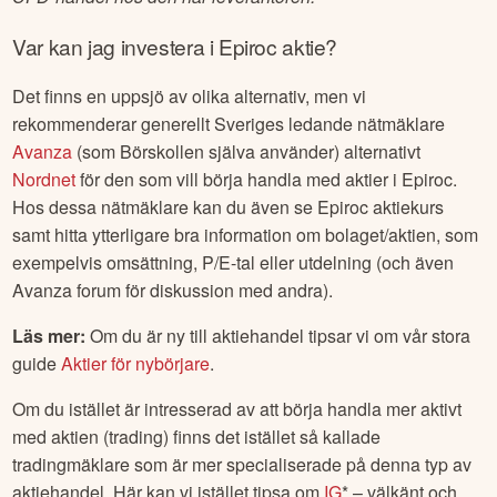
Var kan jag investera i
Epiroc
aktie?
Det finns en uppsjö av olika alternativ, men vi
rekommenderar generellt Sveriges ledande nätmäklare
Avanza
(som Börskollen själva använder) alternativt
Nordnet
för den som vill börja handla med aktier i
Epiroc
.
Hos dessa nätmäklare kan du även se
Epiroc
aktiekurs
samt hitta ytterligare bra information om bolaget/aktien, som
exempelvis omsättning, P/E-tal eller utdelning (och även
Avanza forum för diskussion med andra).
Läs mer:
Om du är ny till aktiehandel tipsar vi om vår stora
guide
Aktier för nybörjare
.
Om du istället är intresserad av att börja handla mer aktivt
med aktien (trading) finns det istället så kallade
tradingmäklare som är mer specialiserade på denna typ av
aktiehandel. Här kan vi istället tipsa om
IG
* – välkänt och