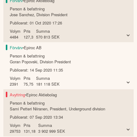
Förvärv
•
Epiroc Aktiebolag
Person & befattning
Jose Sanchez
,
Division President
Publicerat:
01 Oct 2020 17:26
Volym
Pris
Summa
4484
127,3
570 813
SEK
Förvärv
•
Epiroc AB
Person & befattning
Goran Popovski
,
Division President
Publicerat:
14 Sep 2020 11:35
Volym
Pris
Summa
2391
75,75
181 118
SEK
Avyttring
•
Epiroc Aktiebolag
Person & befattning
Sami Petteri Niiranen
,
President, Underground division
Publicerat:
07 Sep 2020 13:34
Volym
Pris
Summa
29753
131,18
3 902 999
SEK