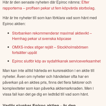
Här är den senaste nyheten där
Epiroc
nämns:
Efter
rapporterna – proffsen pekar ut fem köpvärda storbolag
.
Här är tre nyheter till som kan förklara vad som hänt med
Epiroc
aktien:
Storbanken rekommenderar maximal aktievikt –
Hernhag pekar ut svenska köpcase
OMXS-index stiger rejält – Stockholmsbörsen
fortsätter uppåt
Epiroc slutför köp av sydafrikansk serviceverksamhet
Man kan inte alltid härleda en kursreaktion i en aktie till
nyheter. Även om nyheter och händelser ofta har en
påverkan på en akties pris, finns det flera faktorer och
komplexiteter som kan påverka aktiemarknaden. Men i
vissa fall kan det ge dig en ledtråd till vad som hänt.
Varför sjunker
Epiroc
aktien - är den