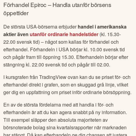
Förhandel
Epiroc
– Handla utanför börsens
öppettider
De största USA-börserna erbjuder
handel i amerikanska
aktier även
utanför ordinarie handelstider
(kl. 15.30-
22.00 svensk tid) – något som kallas för förhandel och
efterhandel. Förhandeln i USA börjar kl. 10.00 svensk tid
och pågår fram till öppning 15.30. Efterhandeln börjar efter
stängning kl. 22.00 svensk tid och pågår till 02.00.
I kursgrafen från TradingView ovan kan du se priset för- och
efterhandel direkt i grafen, som en skuggad grå linje, vilket
ger dig en uppfattning om priset inför ordinarie börsöppning.
En av de största fördelarna med att handla i för- och
efterhandeln är att du kan agera snabbt på ny information.
Till exempel släpper den absoluta majoriteten av
börsnoterade bolag sina kvartalsrapporter när marknaden
har stängt. Då kan efterhandeln ge dig chansen att justera