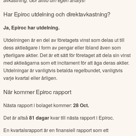
avkastning. Gör alltid din egen analys!
Har
Epiroc
utdelning och direktavkastning?
Ja, Epiroc har utdelning.
Utdelningen är en del av företagets vinst som delas ut till
dess aktieägare i form av pengar eller ibland även som
ytterligare aktier. Det är ett sätt för företaget att dela sin vinst
med aktieägarna som ett incitament för att äga deras aktier.
Utdelningar är vanligtvis betalda regelbundet, vanligtvis
varje kvartal eller årligen.
När kommer
Epiroc
rapport
Nästa rapport i bolaget kommer:
28 Oct
.
Det är altså
81
dagar
kvar till nästa rapport i
Epiroc
.
En kvartalsrapport är en finansiell rapport som ett