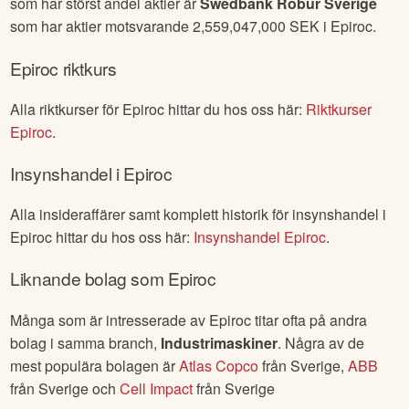
som har störst andel aktier är
Swedbank Robur Sverige
som har aktier motsvarande
2,559,047,000
SEK i
Epiroc
.
Epiroc
riktkurs
Alla riktkurser för
Epiroc
hittar du hos oss här:
Riktkurser
Epiroc
.
Insynshandel i
Epiroc
Alla insideraffärer samt komplett historik för insynshandel i
Epiroc
hittar du hos oss här:
Insynshandel
Epiroc
.
Liknande bolag som
Epiroc
Många som är intresserade av
Epiroc
titar ofta på andra
bolag i samma branch,
Industrimaskiner
. Några av de
mest populära bolagen är
Atlas Copco
från
Sverige
,
ABB
från
Sverige
och
Cell Impact
från
Sverige