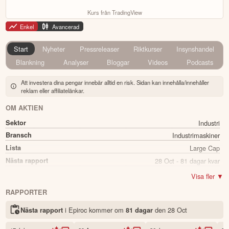
Kurs från TradingView
Enkel
Avancerad
Start
Nyheter
Pressreleaser
Riktkurser
Insynshandel
Blankning
Analyser
Bloggar
Videos
Podcasts
Att investera dina pengar innebär alltid en risk. Sidan kan innehålla/innehåller
reklam eller affiliatelänkar.
OM AKTIEN
Sektor
Industri
Bransch
Industrimaskiner
Lista
Large Cap
Nästa rapport
28 Oct - 81 dagar kvar
Utdelning
Ja
Visa fler ▼
Direkavkastning
1.77%
RAPPORTER
Utdelning summa
3.80
i Epiroc kommer
om
den
28 Oct
Nästa rapport
81 dagar
Namn
Epiroc
Ticker
EPI B