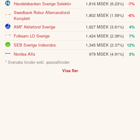
Handelsbanken Sverige Selektiv
1,816 MSEK
(6.23%)
-7%
Swedbank Robur Allemansfond
1,802 MSEK
(1.59%)
-8%
Komplett
AMF Aktiefond Sverige
1,627 MSEK
(3.61%)
4%
Folksam LO Sverige
1,424 MSEK
(2.36%)
7%
SEB Sverige Indexnära
1,345 MSEK
(2.37%)
12%
Nordea Alfa
979 MSEK
(4.91%)
3%
* Svenska fonder exkl. specialfonder.
Visa fler