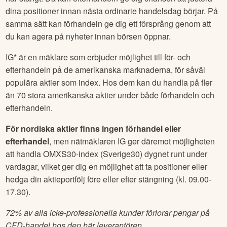
dina positioner innan nästa ordinarie handelsdag börjar. På
samma sätt kan förhandeln ge dig ett försprång genom att
du kan agera på nyheter innan börsen öppnar.
IG* är en mäklare som erbjuder möjlighet till för- och
efterhandeln på de amerikanska marknaderna, för såväl
populära aktier som index. Hos dem kan du handla på fler
än 70 stora amerikanska aktier under både förhandeln och
efterhandeln.
För nordiska aktier finns ingen förhandel eller
efterhandel
, men nätmäklaren IG ger däremot möjligheten
att handla OMXS30-index (Sverige30) dygnet runt under
vardagar, vilket ger dig en möjlighet att ta positioner eller
hedga din aktieportfölj före eller efter stängning (kl. 09.00-
17.30).
72% av alla icke-professionella kunder förlorar pengar på
CFD-handel hos den här leverantören.