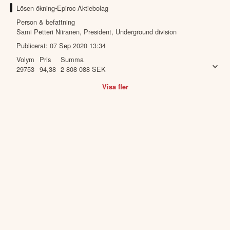
Lösen ökning
•
Epiroc Aktiebolag
Person & befattning
Sami Petteri Niiranen
,
President, Underground division
Publicerat:
07 Sep 2020 13:34
Volym
Pris
Summa
29753
94,38
2 808 088
SEK
Visa fler