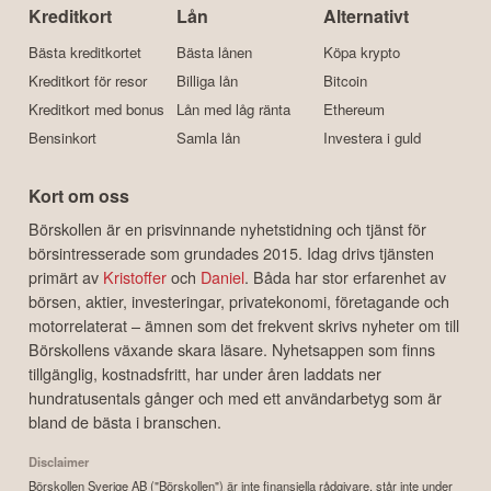
Kreditkort
Lån
Alternativt
Bästa kreditkortet
Bästa lånen
Köpa krypto
Kreditkort för resor
Billiga lån
Bitcoin
Kreditkort med bonus
Lån med låg ränta
Ethereum
Bensinkort
Samla lån
Investera i guld
Kort om oss
Börskollen är en prisvinnande nyhetstidning och tjänst för
börsintresserade som grundades 2015. Idag drivs tjänsten
primärt av
Kristoffer
och
Daniel
. Båda har stor erfarenhet av
börsen, aktier, investeringar, privatekonomi, företagande och
motorrelaterat – ämnen som det frekvent skrivs nyheter om till
Börskollens växande skara läsare. Nyhetsappen som finns
tillgänglig, kostnadsfritt, har under åren laddats ner
hundratusentals gånger och med ett användarbetyg som är
bland de bästa i branschen.
Disclaimer
Börskollen Sverige AB ("Börskollen") är inte finansiella rådgivare, står inte under