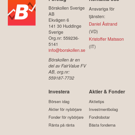
Börskollen Sverige
Ansvariga för
AB
tjänsten:
Ekvägen 6
Daniel Åstrand
141 30 Huddinge
(VD)
Sverige
Org.nr: 559236-
Kristoffer Matsson
5141
(IT)
info@borskollen.se
Börskollen är en
del av FairValue FV
AB, org.nr:
559187-7732
Investera
Aktier & Fonder
Börsen idag
Aktietips
Aktier för nybörjare
Investmentbolag
Fonder för nybörjare
Fondrobotar
Ränta på ränta
Bästa fonderna