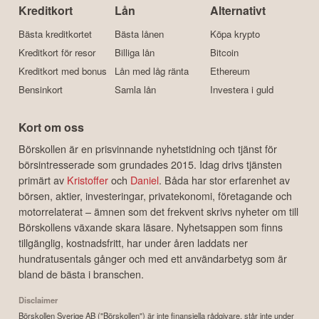
Kreditkort
Lån
Alternativt
Bästa kreditkortet
Bästa lånen
Köpa krypto
Kreditkort för resor
Billiga lån
Bitcoin
Kreditkort med bonus
Lån med låg ränta
Ethereum
Bensinkort
Samla lån
Investera i guld
Kort om oss
Börskollen är en prisvinnande nyhetstidning och tjänst för
börsintresserade som grundades 2015. Idag drivs tjänsten
primärt av
Kristoffer
och
Daniel
. Båda har stor erfarenhet av
börsen, aktier, investeringar, privatekonomi, företagande och
motorrelaterat – ämnen som det frekvent skrivs nyheter om till
Börskollens växande skara läsare. Nyhetsappen som finns
tillgänglig, kostnadsfritt, har under åren laddats ner
hundratusentals gånger och med ett användarbetyg som är
bland de bästa i branschen.
Disclaimer
Börskollen Sverige AB ("Börskollen") är inte finansiella rådgivare, står inte under