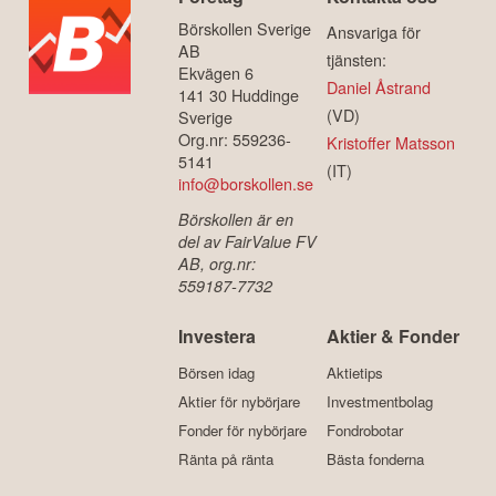
Börskollen Sverige
Ansvariga för
AB
tjänsten:
Ekvägen 6
Daniel Åstrand
141 30 Huddinge
(VD)
Sverige
Org.nr: 559236-
Kristoffer Matsson
5141
(IT)
info@borskollen.se
Börskollen är en
del av FairValue FV
AB, org.nr:
559187-7732
Investera
Aktier & Fonder
Börsen idag
Aktietips
Aktier för nybörjare
Investmentbolag
Fonder för nybörjare
Fondrobotar
Ränta på ränta
Bästa fonderna