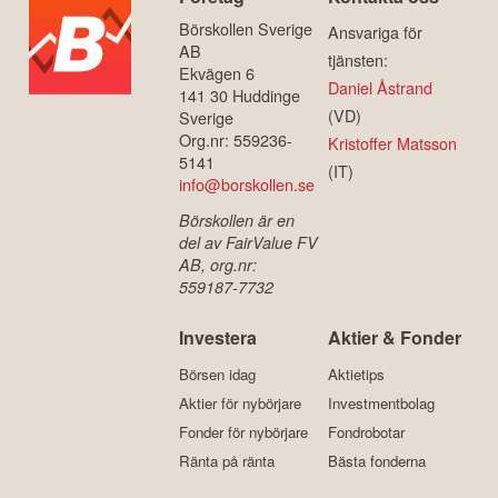
Börskollen Sverige
Ansvariga för
AB
tjänsten:
Ekvägen 6
Daniel Åstrand
141 30 Huddinge
(VD)
Sverige
Org.nr: 559236-
Kristoffer Matsson
5141
(IT)
info@borskollen.se
Börskollen är en
del av FairValue FV
AB, org.nr:
559187-7732
Investera
Aktier & Fonder
Börsen idag
Aktietips
Aktier för nybörjare
Investmentbolag
Fonder för nybörjare
Fondrobotar
Ränta på ränta
Bästa fonderna