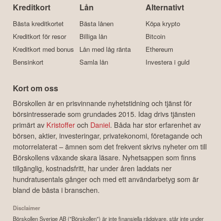
Kreditkort
Lån
Alternativt
Bästa kreditkortet
Bästa lånen
Köpa krypto
Kreditkort för resor
Billiga lån
Bitcoin
Kreditkort med bonus
Lån med låg ränta
Ethereum
Bensinkort
Samla lån
Investera i guld
Kort om oss
Börskollen är en prisvinnande nyhetstidning och tjänst för
börsintresserade som grundades 2015. Idag drivs tjänsten
primärt av
Kristoffer
och
Daniel
. Båda har stor erfarenhet av
börsen, aktier, investeringar, privatekonomi, företagande och
motorrelaterat – ämnen som det frekvent skrivs nyheter om till
Börskollens växande skara läsare. Nyhetsappen som finns
tillgänglig, kostnadsfritt, har under åren laddats ner
hundratusentals gånger och med ett användarbetyg som är
bland de bästa i branschen.
Disclaimer
Börskollen Sverige AB ("Börskollen") är inte finansiella rådgivare, står inte under