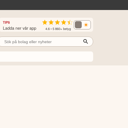
TIPS
Ladda ner vår app
4.6 • 5 860+ betyg