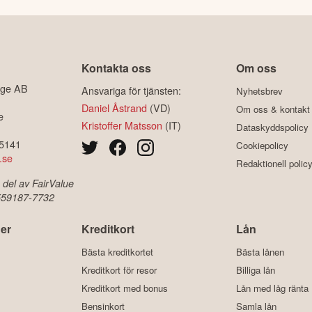
Kontakta oss
Om oss
ige AB
Ansvariga för tjänsten:
Nyhetsbrev
Daniel Åstrand
(VD)
Om oss & kontakt
e
Kristoffer Matsson
(IT)
Dataskyddspolicy
-5141
Cookiepolicy
.se
Redaktionell polic
 del av FairValue
 559187-7732
er
Kreditkort
Lån
Bästa kreditkortet
Bästa lånen
Kreditkort för resor
Billiga lån
Kreditkort med bonus
Lån med låg ränta
Bensinkort
Samla lån