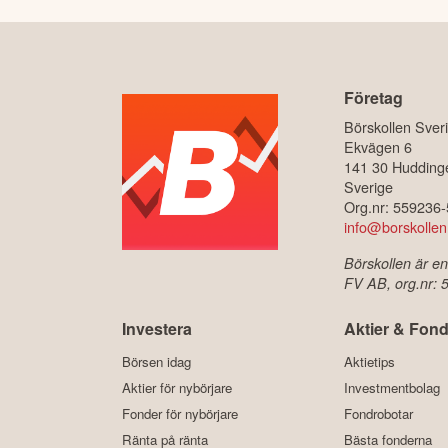
Företag
Börskollen Sver
Ekvägen 6
141 30 Hudding
Sverige
Org.nr: 559236
info@borskollen
Börskollen är en
FV AB, org.nr:
Investera
Aktier & Fond
Börsen idag
Aktietips
Aktier för nybörjare
Investmentbolag
Fonder för nybörjare
Fondrobotar
Ränta på ränta
Bästa fonderna