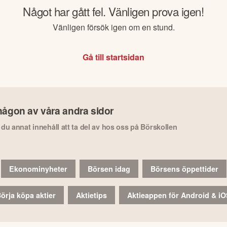
Något har gått fel. Vänligen prova igen!
Vänligen försök igen om en stund.
Gå till startsidan
någon av våra andra sidor
r du annat innehåll att ta del av hos oss på Börskollen
Ekonominyheter
Börsen idag
Börsens öppettider
örja köpa aktier
Aktietips
Aktieappen för Android & i