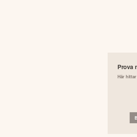
Prova 
Här hitta
B