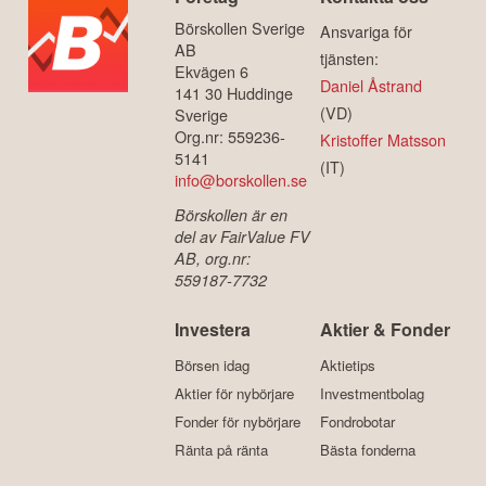
Börskollen Sverige
Ansvariga för
AB
tjänsten:
Ekvägen 6
Daniel Åstrand
141 30 Huddinge
(VD)
Sverige
Org.nr: 559236-
Kristoffer Matsson
5141
(IT)
info@borskollen.se
Börskollen är en
del av FairValue FV
AB, org.nr:
559187-7732
Investera
Aktier & Fonder
Börsen idag
Aktietips
Aktier för nybörjare
Investmentbolag
Fonder för nybörjare
Fondrobotar
Ränta på ränta
Bästa fonderna