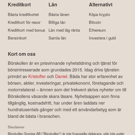
Kreditkort
Lån
Alternativt
Bästa kreditkortet
Bästa lånen
Köpa krypto
Kreditkort för resor
Billiga lån
Bitcoin
Kreditkort med bonus
Lån med låg ränta
Ethereum
Bensinkort
Samla lån
Investera i guld
Kort om oss
Börskollen är en prisvinnande nyhetstidning och tjänst för
börsintresserade som grundades 2015. Idag drivs tjänsten
primärt av
Kristoffer
och
Daniel
. Båda har stor erfarenhet av
börsen, aktier, investeringar, privatekonomi, företagande och
motorrelaterat – ämnen som det frekvent skrivs nyheter om till
Börskollens växande skara läsare. Nyhetsappen som finns
tillgänglig, kostnadsfritt, har under åren laddats ner
hundratusentals gånger och med ett användarbetyg som är
bland de bästa i branschen.
Disclaimer
Börskollen Sverige AB ("Börskollen") är inte finansiella rådgivare, står inte under