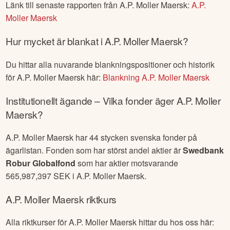
Länk till senaste rapporten från
A.P. Moller Maersk
:
A.P.
Moller Maersk
Hur mycket är blankat i
A.P. Moller Maersk
?
Du hittar alla nuvarande blankningspositioner och historik
för
A.P. Moller Maersk
här:
Blankning
A.P. Moller Maersk
Institutionellt ägande – Vilka fonder äger
A.P. Moller
Maersk
?
A.P. Moller Maersk
har
44
stycken svenska fonder på
ägarlistan. Fonden som har störst andel aktier är
Swedbank
Robur Globalfond
som har aktier motsvarande
565,987,397
SEK i
A.P. Moller Maersk
.
A.P. Moller Maersk
riktkurs
Alla riktkurser för
A.P. Moller Maersk
hittar du hos oss här: