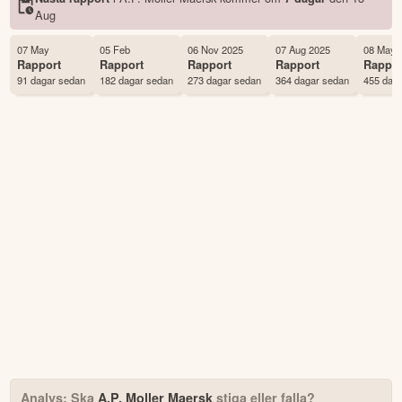
Namn
A.P. Moller Maersk
Aug
Ticker
MAERSK B
Status
Noterad
07 May
05 Feb
06 Nov 2025
07 Aug 2025
08 May 
Rapport
Rapport
Rapport
Rapport
Rappor
Land
Danmark
91 dagar sedan
182 dagar sedan
273 dagar sedan
364 dagar sedan
455 dag
Första handelsdag
01 Jan 1997
Antal ägare Avanza
1,747 st
Antal ägare Nordnet
13,658 st
Källa:
Börsdata
Analys: Ska
A.P. Moller Maersk
stiga eller falla?