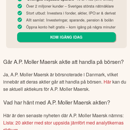
Över 2 miljoner kunder – Sveriges största nätmäklare
Stort utbud: Investera i fonder, aktier, IPO:er & derivat
Allt samlat: Investeringar, sparande, pension & bolån
Öppna konto helt gratis – kom igång på några minuter
KOM IGÅNG IDAG
Går
A.P. Moller Maersk
aktie att handla på börsen?
Ja,
A.P. Moller Maersk
är börsnoterade
i Danmark
, vilket
innebär att deras aktier går att handla på börsen.
Här
kan du
se aktuell aktiekurs för
A.P. Moller Maersk
.
Vad har hänt med
A.P. Moller Maersk
aktien?
Här är den senaste nyheten där
A.P. Moller Maersk
nämns:
Lista: 20 aktier med stor uppsida jämfört med analytikernas
riktkurs
.