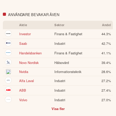
ANVÄNDARE BEVAKAR ÄVEN
Aktie
Sektor
Andel
Investor
Finans & Fastighet
44.3
%
Saab
Industri
42.7
%
Handelsbanken
Finans & Fastighet
41.1
%
Novo Nordisk
Hälsovård
39.4
%
Nvidia
Informationsteknik
28.6
%
Alfa Laval
Industri
27.2
%
ABB
Industri
27.4
%
Volvo
Industri
27.0
%
Visa fler