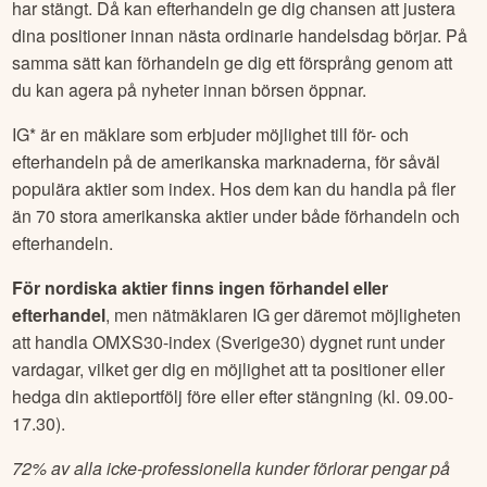
har stängt. Då kan efterhandeln ge dig chansen att justera
dina positioner innan nästa ordinarie handelsdag börjar. På
samma sätt kan förhandeln ge dig ett försprång genom att
du kan agera på nyheter innan börsen öppnar.
IG* är en mäklare som erbjuder möjlighet till för- och
efterhandeln på de amerikanska marknaderna, för såväl
populära aktier som index. Hos dem kan du handla på fler
än 70 stora amerikanska aktier under både förhandeln och
efterhandeln.
För nordiska aktier finns ingen förhandel eller
efterhandel
, men nätmäklaren IG ger däremot möjligheten
att handla OMXS30-index (Sverige30) dygnet runt under
vardagar, vilket ger dig en möjlighet att ta positioner eller
hedga din aktieportfölj före eller efter stängning (kl. 09.00-
17.30).
72% av alla icke-professionella kunder förlorar pengar på