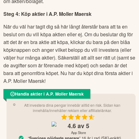
om aktien/bolaget.
Steg 4: Köp aktier i
A.P. Moller Maersk
När du väl har tagit dig så här långt återstår bara att ta en
beslut om du vill köpa aktien eller ej. Om du beslutar dig för
att det är en bra aktie att köpa, klickar du bara på den blåa
köpknappen och anger vilket belopp du vill investera (eller
väljer hur många aktier). Säkerställ att allt ser rätt ut (samt se
de avgifter som är förenade med köpet) och sedan är det
bara att genomföra köpet. Nu har du köpt dina första aktier i
A.P. Moller Maersk
!
Handla aktier i A.P. Moller Maersk
Att investera dina pengar innebär alltid en risk. Sidan kan
innehålla/innehåller reklam eller affiliatelänkar.
4.6
av 5
App Store
“
” 16 år i rad (SKI-enkät)
Sveriges nöjdaste sparare