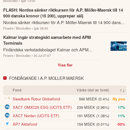
Börskollen
• Igår 13:00
analysrekommendationer och riktkursförändringar
som har rapporterats om idag den 5 augusti.
FLASH: Nordea sänker riktkursen för A.P. Möller-Maersk till 14
900 danska kronor (15 200), upprepar sälj
Nordea sänker riktkursen för A.P. Möller-Maersk till 14 900 danska
Finwire / Börskollen
• Igår 06:45
kronor (15 200), upprepar sälj.
Kalmar ingår strategiskt samarbete med APM
Terminals
Finländska verkstadsbolaget Kalmar och APM
Finwire / Börskollen
• 30 Jul 07:07
Terminals har ingått ett strategiskt partnerskap för att
utveckla nästa generations terminaltekni...
Visa fler
FONDÄGANDE I A.P. MOLLER MAERSK
Fond
Värde (del av fond)
↑↓
Swedbank Robur Globalfond
566 MSEK
(0.4%)
Ny pos
XACT OMXC25 ESG (UCITS ETF)
239 MSEK
(2.96%)
17%
XACT Norden (UCITS ETF)
191 MSEK
(1.38%)
11%
AP7 Aktiefond
154 MSEK
(0.01%)
-50%