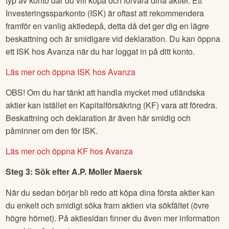
typ av konto där du vill köpa och förvara dina aktier. Ett
Investeringssparkonto (ISK) är oftast att rekommendera
framför en vanlig aktiedepå, detta då det ger dig en lägre
beskattning och är smidigare vid deklaration. Du kan öppna
ett ISK hos Avanza när du har loggat in på ditt konto.
Läs mer och öppna ISK hos Avanza
OBS! Om du har tänkt att handla mycket med utländska
aktier kan istället en Kapitalförsäkring (KF) vara att föredra.
Beskattning och deklaration är även här smidig och
påminner om den för ISK.
Läs mer och öppna KF hos Avanza
Steg 3: Sök efter
A.P. Moller Maersk
När du sedan börjar bli redo att köpa dina första aktier kan
du enkelt och smidigt söka fram aktien via sökfältet (övre
högre hörnet). På aktiesidan finner du även mer information