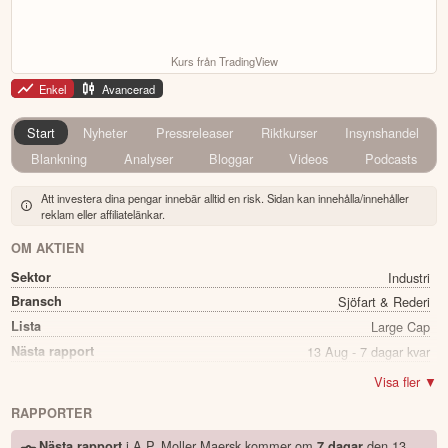
Kurs från TradingView
Enkel
Avancerad
Start
Nyheter
Pressreleaser
Riktkurser
Insynshandel
Blankning
Analyser
Bloggar
Videos
Podcasts
Att investera dina pengar innebär alltid en risk. Sidan kan innehålla/innehåller
reklam eller affiliatelänkar.
OM AKTIEN
Sektor
Industri
Bransch
Sjöfart & Rederi
Lista
Large Cap
Nästa rapport
13 Aug - 7 dagar kvar
Utdelning
Ja
Visa fler ▼
Direkavkastning
2.93%
RAPPORTER
Utdelning summa
76.00
i A.P. Moller Maersk kommer
om
den
13
Nästa rapport
7 dagar