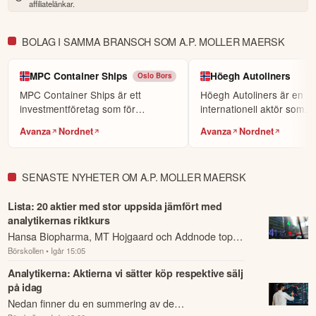
affiliatelänkar.
BOLAG I SAMMA BRANSCH SOM A.P. MOLLER MAERSK
MPC Container Ships
Höegh Autoliners
Oslo Bors
MPC Container Ships är ett
Höegh Autoliners är en
investmentföretag som för
internationell aktör som
närvarande äger och operera...
specialiserar sig på transpo
Avanza
Nordnet
Avanza
Nordnet
SENASTE NYHETER OM A.P. MOLLER MAERSK
Lista: 20 aktier med stor uppsida jämfört med
analytikernas riktkurs
Hansa Biopharma, MT Hojgaard och Addnode toppar
Börskollen
• Igår 15:05
listan över aktierna med störst uppsida sett till
analytikernas snittriktkurs rullande 4 mån...
Analytikerna: Aktierna vi sätter köp respektive sälj
på idag
Nedan finner du en summering av de