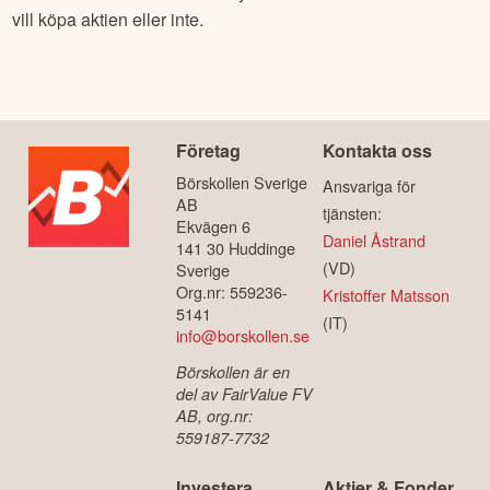
vill köpa aktien eller inte.
Företag
Kontakta oss
Börskollen Sverige
Ansvariga för
AB
tjänsten:
Ekvägen 6
Daniel Åstrand
141 30 Huddinge
(VD)
Sverige
Org.nr: 559236-
Kristoffer Matsson
5141
(IT)
info@borskollen.se
Börskollen är en
del av FairValue FV
AB, org.nr:
559187-7732
Investera
Aktier & Fonder