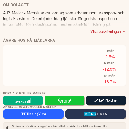
OM BOLAGET
ÖPPNA KONTO
A.P. Møller - Mærsk är ett företag som arbetar inom transport- och
KOPIERA TOPPINVESTERARE
logistiksektorn. De erbjuder idag tjänster för godstransport och
infrastruktur för industriportar, med en särskild inriktning på
eToro är en investeringsplattform för flera tillgångsslag. Värdet på
containertransporter. Företaget är verksamt globalt och opererar
Visa beskrivningen ▼
dina investeringar kan gå upp eller ner. Du riskerar ditt kapital.
genom sina dotterbolag, som tillhandahåller ett brett utbud av
ÄGARE HOS NÄTMÄKLARNA
lösningar för trailers och nödsituationer, kyl- och torrcontainrar
samt terminaler. Bolaget grundades 1904 och har sitt huvudkontor
1 mån
i Köpenhamn.
-2.5%
6 mån
-12.3%
12 mån
-18.7%
KÖPA A.P. MOLLER MAERSK
ANALYSERA A.P. MOLLER MAERSK
Att investera dina pengar innebär alltid en risk. Innehåller reklam eller