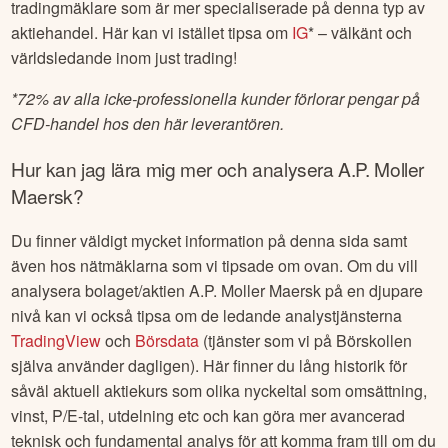
tradingmäklare som är mer specialiserade på denna typ av
aktiehandel. Här kan vi istället tipsa om
IG
* – välkänt och
världsledande inom just trading!
*
72% av alla icke-professionella kunder förlorar pengar på
CFD-handel hos den här leverantören.
Hur kan jag lära mig mer och analysera
A.P. Moller
Maersk
?
Du finner väldigt mycket information på denna sida samt
även hos nätmäklarna som vi tipsade om ovan. Om du vill
analysera bolaget/aktien
A.P. Moller Maersk
på en djupare
nivå kan vi också tipsa om de ledande analystjänsterna
TradingView
och
Börsdata
(tjänster som vi på Börskollen
själva använder dagligen). Här finner du lång historik för
såväl aktuell aktiekurs som olika nyckeltal som omsättning,
vinst, P/E-tal, utdelning etc och kan göra mer avancerad
teknisk och fundamental analys för att komma fram till om du