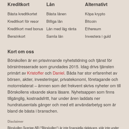
Kreditkort
Lån
Alternativt
Bästa kreditkortet
Bästa lånen
Köpa krypto
Kreditkort för resor
Billiga lån
Bitcoin
Kreditkort med bonus
Lån med låg ränta
Ethereum
Bensinkort
Samla lån
Investera i guld
Kort om oss
Börskollen är en prisvinnande nyhetstidning och tjänst för
börsintresserade som grundades 2015. Idag drivs tjänsten
primärt av
Kristoffer
och
Daniel
. Båda har stor erfarenhet av
börsen, aktier, investeringar, privatekonomi, företagande och
motorrelaterat – ämnen som det frekvent skrivs nyheter om till
Börskollens växande skara läsare. Nyhetsappen som finns
tillgänglig, kostnadsfritt, har under åren laddats ner
hundratusentals gånger och med ett användarbetyg som är
bland de bästa i branschen.
Disclaimer
Börskollen Sverige AB ("Börskollen") är inte finansiella rådgivare, står inte under