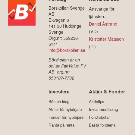
Börskollen Sverige
Ansvariga för
AB
tjänsten:
Ekvägen 6
Daniel Åstrand
141 30 Huddinge
(VD)
Sverige
Org.nr: 559236-
Kristoffer Matsson
5141
(IT)
info@borskollen.se
Börskollen är en
del av FairValue FV
AB, org.nr:
559187-7732
Investera
Aktier & Fonder
Börsen idag
Aktietips
Aktier för nybörjare
Investmentbolag
Fonder för nybörjare
Fondrobotar
Ränta på ränta
Bästa fonderna