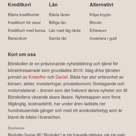
Kreditkort
Lån
Alternativt
Bästa kreditkortet
Bästa lånen
Köpa krypto
Kreditkort för resor
Billiga lån
Bitcoin
Kreditkort med bonus
Lån med låg ränta
Ethereum
Bensinkort
Samla lån
Investera i guld
Kort om oss
Börskollen är en prisvinnande nyhetstidning och tjänst för
börsintresserade som grundades 2015. Idag drivs tjänsten
primärt av
Kristoffer
och
Daniel
. Båda har stor erfarenhet av
börsen, aktier, investeringar, privatekonomi, företagande och
motorrelaterat – ämnen som det frekvent skrivs nyheter om till
Börskollens växande skara läsare. Nyhetsappen som finns
tillgänglig, kostnadsfritt, har under åren laddats ner
hundratusentals gånger och med ett användarbetyg som är
bland de bästa i branschen.
Disclaimer
Börskollen Sverige AB ("Börskollen") är inte finansiella rådgivare, står inte under