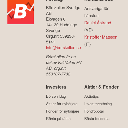
Börskollen Sverige
Ansvariga för
AB
tjänsten:
Ekvägen 6
Daniel Åstrand
141 30 Huddinge
(VD)
Sverige
Org.nr: 559236-
Kristoffer Matsson
5141
(IT)
info@borskollen.se
Börskollen är en
del av FairValue FV
AB, org.nr:
559187-7732
Investera
Aktier & Fonder
Börsen idag
Aktietips
Aktier för nybörjare
Investmentbolag
Fonder för nybörjare
Fondrobotar
Ränta på ränta
Bästa fonderna