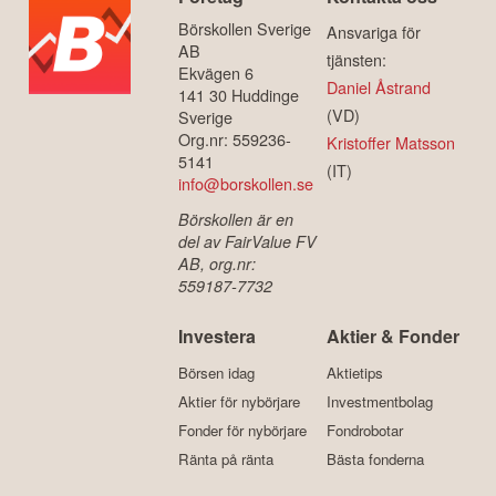
Börskollen Sverige
Ansvariga för
AB
tjänsten:
Ekvägen 6
Daniel Åstrand
141 30 Huddinge
(VD)
Sverige
Org.nr: 559236-
Kristoffer Matsson
5141
(IT)
info@borskollen.se
Börskollen är en
del av FairValue FV
AB, org.nr:
559187-7732
Investera
Aktier & Fonder
Börsen idag
Aktietips
Aktier för nybörjare
Investmentbolag
Fonder för nybörjare
Fondrobotar
Ränta på ränta
Bästa fonderna