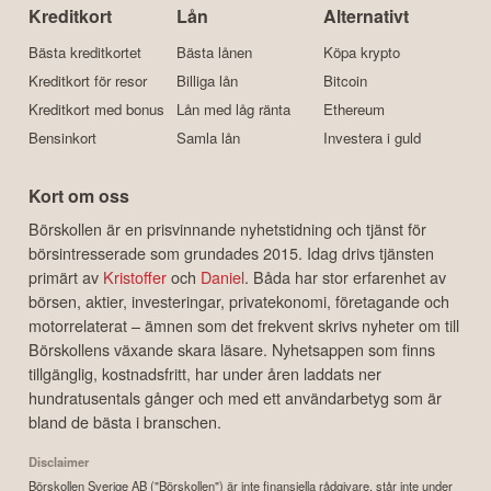
Kreditkort
Lån
Alternativt
Bästa kreditkortet
Bästa lånen
Köpa krypto
Kreditkort för resor
Billiga lån
Bitcoin
Kreditkort med bonus
Lån med låg ränta
Ethereum
Bensinkort
Samla lån
Investera i guld
Kort om oss
Börskollen är en prisvinnande nyhetstidning och tjänst för
börsintresserade som grundades 2015. Idag drivs tjänsten
primärt av
Kristoffer
och
Daniel
. Båda har stor erfarenhet av
börsen, aktier, investeringar, privatekonomi, företagande och
motorrelaterat – ämnen som det frekvent skrivs nyheter om till
Börskollens växande skara läsare. Nyhetsappen som finns
tillgänglig, kostnadsfritt, har under åren laddats ner
hundratusentals gånger och med ett användarbetyg som är
bland de bästa i branschen.
Disclaimer
Börskollen Sverige AB ("Börskollen") är inte finansiella rådgivare, står inte under