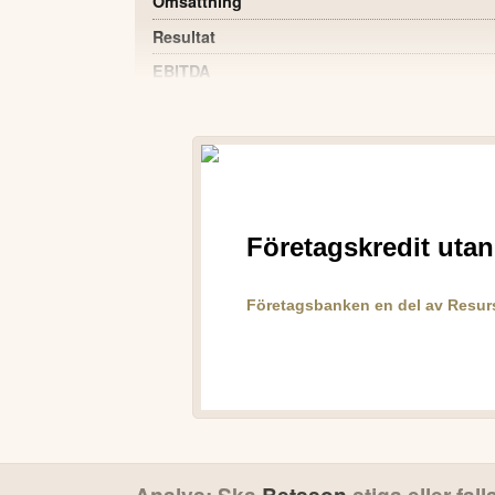
Omsättning
Resultat
EBITDA
Bruttomarginal
Operativt kassaflöde
Resultat per aktie
Antal aktiva kunder
POSITIVT
Intäkterna för Q2 2026 nådde rekordnivå
med föregående år.
Latinamerika växte med 32% och är nu Bet
Antalet aktiva kunder ökade med 32% till 1
Operativt kassaflöde ökade med 47% till 
Andelen intäkter från lokalt reglerade mar
VD:S KOMMENTAR
Analys: Ska
Betsson
stiga eller fall