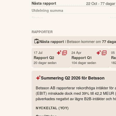
Nästa rapport
22 Oct - 77 dagar
Utdelning summa
Status
Not
Antal ägare Avanza
RAPPORTER
Källa:
Börsdata
i Betsson kommer
om
Nästa rapport
77 daga
17 Jul
24 Apr
05
Rapport
Q2
Rapport
Q1
Ra
20 dagar sedan
104 dagar sedan
182
Summering
Q2 2026
för
Betsson
Betsson AB rapporterar rekordhöga intäkter för
(EBIT) minskade dock med 39% till 42,2 MEUR (6
påverkades negativt av lägre B2B-intäkter och hö
NYCKELTAL (YOY)