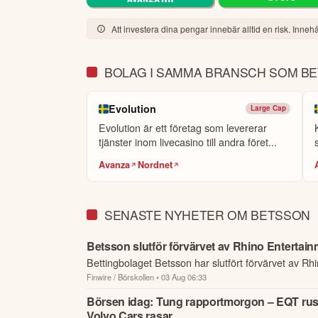
Att investera dina pengar innebär alltid en risk. Innehål
BOLAG I SAMMA BRANSCH SOM B
Evolution
Large Cap
Evolution är ett företag som levererar
tjänster inom livecasino till andra föret...
Avanza
Nordnet
SENASTE NYHETER OM BETSSON
Betsson slutför förvärvet av Rhino Entertai
Bettingbolaget Betsson har slutfört förvärvet av Rh
Finwire / Börskollen
• 03 Aug 06:33
Groups B2C-verksamhet i Kanada samt vissa teknikt
B2B-verk...
Börsen idag: Tung rapportmorgon – EQT ru
Volvo Cars rasar