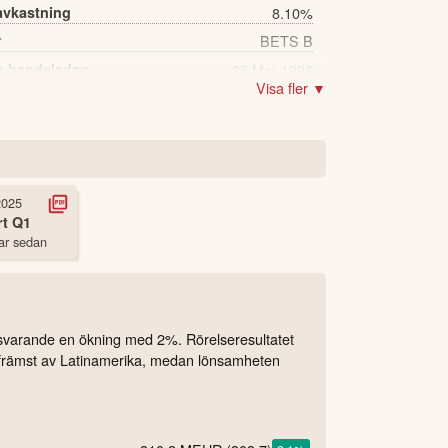
avkastning
8.10%
r
BETS B
a handelsdag
25 Mar 1996
Visa fler ▼
7,894 st
2025
rt
Q1
ar sedan
svarande en ökning med 2%. Rörelseresultatet
s främst av Latinamerika, medan lönsamheten