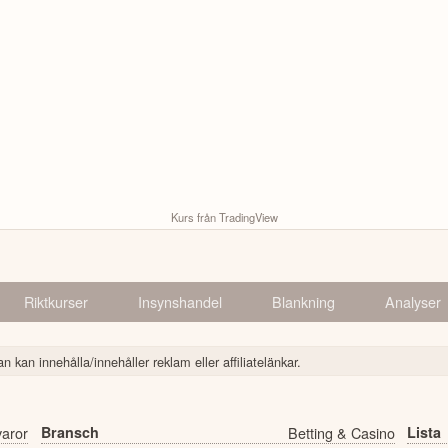
Kurs från TradingView
Riktkurser
Insynshandel
Blankning
Analyser
n kan innehålla/innehåller reklam eller affiliatelänkar.
varor
Bransch
Betting & Casino
Lista