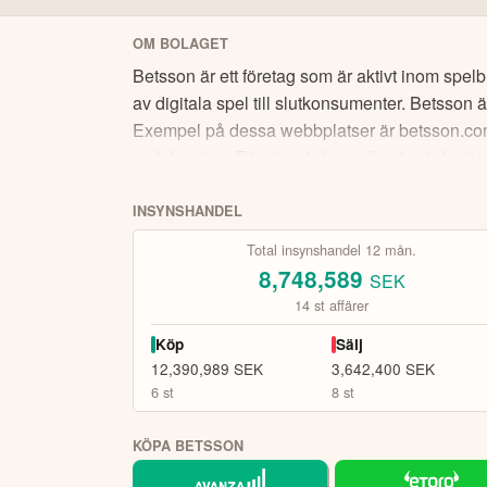
Du kan göra insättningar me
Sätt in pengar.
OM BOLAGET
Skapa bevak
Bekanta dig med plattformen.
Fotbolls-VM har gett en god skjuts in i det tredje k
automatiska investeringar.
högre än det motsvarande dagliga genomsnittet fö
Betsson är ett företag som är aktivt inom spel
väl rustade att fortsätta skapa långsiktiga värden 
av digitala spel till slutkonsumenter. Betsso
Välj bland 7 000 instrument, s
Börja handla.
(gå lång) eller sälja (blanka/gå kort) samt 
Exempel på dessa webbplatser är betsson.com,
Pontus Lindwall

vadslagning. Företagets huvudkontor är beläg
i plattformen och på hemsidan
Fördjupa dig
Koncernchef och VD Betsson AB
och ett av världens största sociala invester
INSYNSHANDEL
Denna summering har tagits fram med hjälp av A
ÖPPNA KONT
eller personlig rådgivning. Ta alltid del av bol
Total insynshandel 12 mån.
framtida avkastning.
Skulle du upptäcka fel e
eToro är en investeringsplattform för flera tillgångsslag.
8,748,589
SEK
14
st affärer
Öppna rapport (PDF)
Köp
Sälj
12,390,989
SEK
3,642,400
SEK
6
st
8
st
KÖPA BETSSON