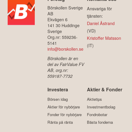
Börskollen Sverige
Ansvariga för
AB
tjänsten:
Ekvägen 6
Daniel Åstrand
141 30 Huddinge
(VD)
Sverige
Org.nr: 559236-
Kristoffer Matsson
5141
(IT)
info@borskollen.se
Börskollen är en
del av FairValue FV
AB, org.nr:
559187-7732
Investera
Aktier & Fonder
Börsen idag
Aktietips
Aktier för nybörjare
Investmentbolag
Fonder för nybörjare
Fondrobotar
Ränta på ränta
Bästa fonderna