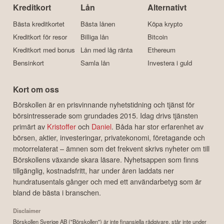
Kreditkort
Lån
Alternativt
Bästa kreditkortet
Bästa lånen
Köpa krypto
Kreditkort för resor
Billiga lån
Bitcoin
Kreditkort med bonus
Lån med låg ränta
Ethereum
Bensinkort
Samla lån
Investera i guld
Kort om oss
Börskollen är en prisvinnande nyhetstidning och tjänst för
börsintresserade som grundades 2015. Idag drivs tjänsten
primärt av
Kristoffer
och
Daniel
. Båda har stor erfarenhet av
börsen, aktier, investeringar, privatekonomi, företagande och
motorrelaterat – ämnen som det frekvent skrivs nyheter om till
Börskollens växande skara läsare. Nyhetsappen som finns
tillgänglig, kostnadsfritt, har under åren laddats ner
hundratusentals gånger och med ett användarbetyg som är
bland de bästa i branschen.
Disclaimer
Börskollen Sverige AB ("Börskollen") är inte finansiella rådgivare, står inte under