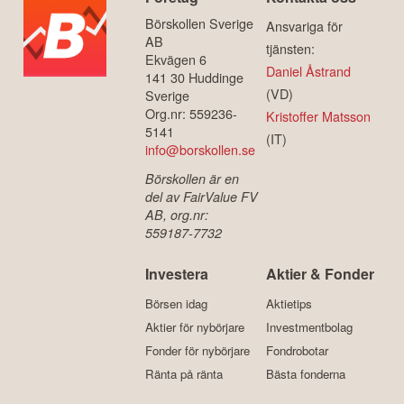
Börskollen Sverige
Ansvariga för
AB
tjänsten:
Ekvägen 6
Daniel Åstrand
141 30 Huddinge
(VD)
Sverige
Org.nr: 559236-
Kristoffer Matsson
5141
(IT)
info@borskollen.se
Börskollen är en
del av FairValue FV
AB, org.nr:
559187-7732
Investera
Aktier & Fonder
Börsen idag
Aktietips
Aktier för nybörjare
Investmentbolag
Fonder för nybörjare
Fondrobotar
Ränta på ränta
Bästa fonderna