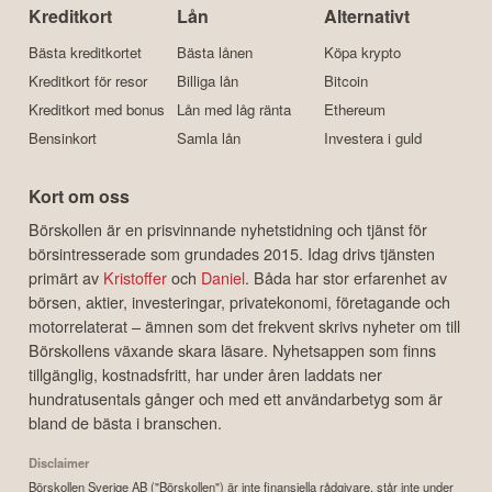
Kreditkort
Lån
Alternativt
Bästa kreditkortet
Bästa lånen
Köpa krypto
Kreditkort för resor
Billiga lån
Bitcoin
Kreditkort med bonus
Lån med låg ränta
Ethereum
Bensinkort
Samla lån
Investera i guld
Kort om oss
Börskollen är en prisvinnande nyhetstidning och tjänst för
börsintresserade som grundades 2015. Idag drivs tjänsten
primärt av
Kristoffer
och
Daniel
. Båda har stor erfarenhet av
börsen, aktier, investeringar, privatekonomi, företagande och
motorrelaterat – ämnen som det frekvent skrivs nyheter om till
Börskollens växande skara läsare. Nyhetsappen som finns
tillgänglig, kostnadsfritt, har under åren laddats ner
hundratusentals gånger och med ett användarbetyg som är
bland de bästa i branschen.
Disclaimer
Börskollen Sverige AB ("Börskollen") är inte finansiella rådgivare, står inte under