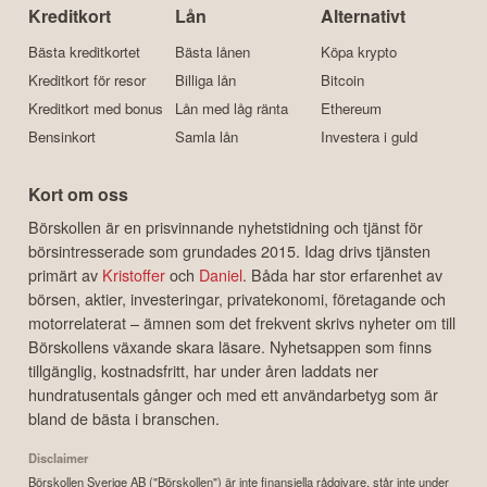
Kreditkort
Lån
Alternativt
Bästa kreditkortet
Bästa lånen
Köpa krypto
Kreditkort för resor
Billiga lån
Bitcoin
Kreditkort med bonus
Lån med låg ränta
Ethereum
Bensinkort
Samla lån
Investera i guld
Kort om oss
Börskollen är en prisvinnande nyhetstidning och tjänst för
börsintresserade som grundades 2015. Idag drivs tjänsten
primärt av
Kristoffer
och
Daniel
. Båda har stor erfarenhet av
börsen, aktier, investeringar, privatekonomi, företagande och
motorrelaterat – ämnen som det frekvent skrivs nyheter om till
Börskollens växande skara läsare. Nyhetsappen som finns
tillgänglig, kostnadsfritt, har under åren laddats ner
hundratusentals gånger och med ett användarbetyg som är
bland de bästa i branschen.
Disclaimer
Börskollen Sverige AB ("Börskollen") är inte finansiella rådgivare, står inte under