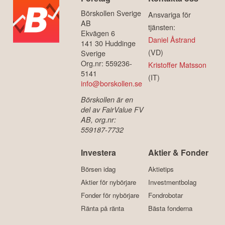
Börskollen Sverige
Ansvariga för
AB
tjänsten:
Ekvägen 6
Daniel Åstrand
141 30 Huddinge
(VD)
Sverige
Org.nr: 559236-
Kristoffer Matsson
5141
(IT)
info@borskollen.se
Börskollen är en
del av FairValue FV
AB, org.nr:
559187-7732
Investera
Aktier & Fonder
Börsen idag
Aktietips
Aktier för nybörjare
Investmentbolag
Fonder för nybörjare
Fondrobotar
Ränta på ränta
Bästa fonderna