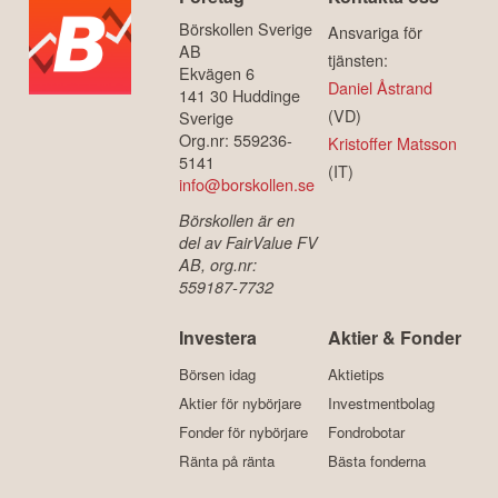
Börskollen Sverige
Ansvariga för
AB
tjänsten:
Ekvägen 6
Daniel Åstrand
141 30 Huddinge
(VD)
Sverige
Org.nr: 559236-
Kristoffer Matsson
5141
(IT)
info@borskollen.se
Börskollen är en
del av FairValue FV
AB, org.nr:
559187-7732
Investera
Aktier & Fonder
Börsen idag
Aktietips
Aktier för nybörjare
Investmentbolag
Fonder för nybörjare
Fondrobotar
Ränta på ränta
Bästa fonderna