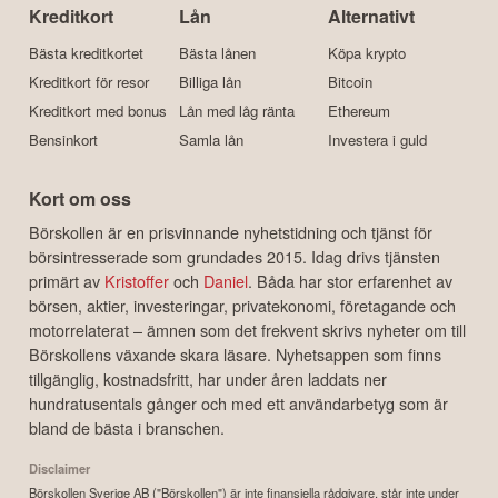
Kreditkort
Lån
Alternativt
Bästa kreditkortet
Bästa lånen
Köpa krypto
Kreditkort för resor
Billiga lån
Bitcoin
Kreditkort med bonus
Lån med låg ränta
Ethereum
Bensinkort
Samla lån
Investera i guld
Kort om oss
Börskollen är en prisvinnande nyhetstidning och tjänst för
börsintresserade som grundades 2015. Idag drivs tjänsten
primärt av
Kristoffer
och
Daniel
. Båda har stor erfarenhet av
börsen, aktier, investeringar, privatekonomi, företagande och
motorrelaterat – ämnen som det frekvent skrivs nyheter om till
Börskollens växande skara läsare. Nyhetsappen som finns
tillgänglig, kostnadsfritt, har under åren laddats ner
hundratusentals gånger och med ett användarbetyg som är
bland de bästa i branschen.
Disclaimer
Börskollen Sverige AB ("Börskollen") är inte finansiella rådgivare, står inte under