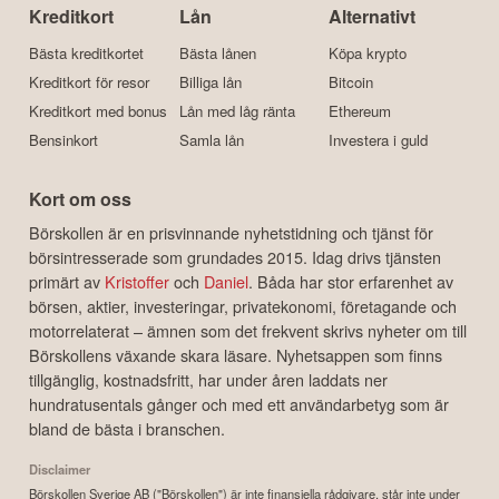
Kreditkort
Lån
Alternativt
Bästa kreditkortet
Bästa lånen
Köpa krypto
Kreditkort för resor
Billiga lån
Bitcoin
Kreditkort med bonus
Lån med låg ränta
Ethereum
Bensinkort
Samla lån
Investera i guld
Kort om oss
Börskollen är en prisvinnande nyhetstidning och tjänst för
börsintresserade som grundades 2015. Idag drivs tjänsten
primärt av
Kristoffer
och
Daniel
. Båda har stor erfarenhet av
börsen, aktier, investeringar, privatekonomi, företagande och
motorrelaterat – ämnen som det frekvent skrivs nyheter om till
Börskollens växande skara läsare. Nyhetsappen som finns
tillgänglig, kostnadsfritt, har under åren laddats ner
hundratusentals gånger och med ett användarbetyg som är
bland de bästa i branschen.
Disclaimer
Börskollen Sverige AB ("Börskollen") är inte finansiella rådgivare, står inte under