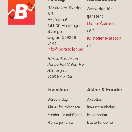
Börskollen Sverige
Ansvariga för
AB
tjänsten:
Ekvägen 6
Daniel Åstrand
141 30 Huddinge
(VD)
Sverige
Org.nr: 559236-
Kristoffer Matsson
5141
(IT)
info@borskollen.se
Börskollen är en
del av FairValue FV
AB, org.nr:
559187-7732
Investera
Aktier & Fonder
Börsen idag
Aktietips
Aktier för nybörjare
Investmentbolag
Fonder för nybörjare
Fondrobotar
Ränta på ränta
Bästa fonderna