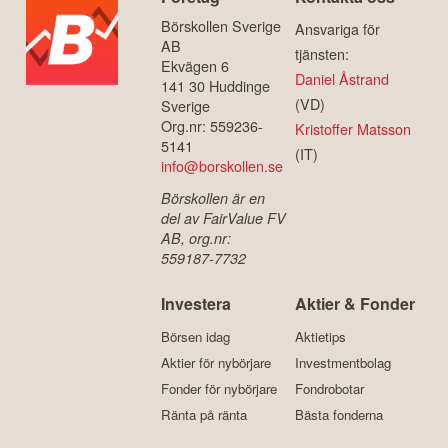
Börskollen Sverige
Ansvariga för
AB
tjänsten:
Ekvägen 6
Daniel Åstrand
141 30 Huddinge
(VD)
Sverige
Org.nr: 559236-
Kristoffer Matsson
5141
(IT)
info@borskollen.se
Börskollen är en
del av FairValue FV
AB, org.nr:
559187-7732
Investera
Aktier & Fonder
Börsen idag
Aktietips
Aktier för nybörjare
Investmentbolag
Fonder för nybörjare
Fondrobotar
Ränta på ränta
Bästa fonderna