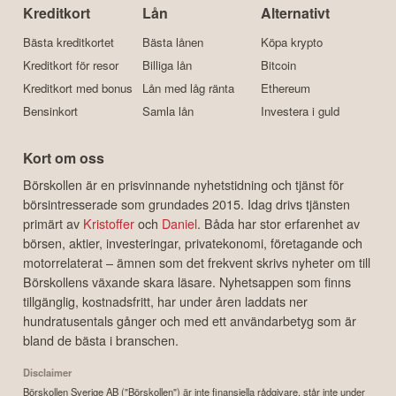
Kreditkort
Lån
Alternativt
Bästa kreditkortet
Bästa lånen
Köpa krypto
Kreditkort för resor
Billiga lån
Bitcoin
Kreditkort med bonus
Lån med låg ränta
Ethereum
Bensinkort
Samla lån
Investera i guld
Kort om oss
Börskollen är en prisvinnande nyhetstidning och tjänst för
börsintresserade som grundades 2015. Idag drivs tjänsten
primärt av
Kristoffer
och
Daniel
. Båda har stor erfarenhet av
börsen, aktier, investeringar, privatekonomi, företagande och
motorrelaterat – ämnen som det frekvent skrivs nyheter om till
Börskollens växande skara läsare. Nyhetsappen som finns
tillgänglig, kostnadsfritt, har under åren laddats ner
hundratusentals gånger och med ett användarbetyg som är
bland de bästa i branschen.
Disclaimer
Börskollen Sverige AB ("Börskollen") är inte finansiella rådgivare, står inte under