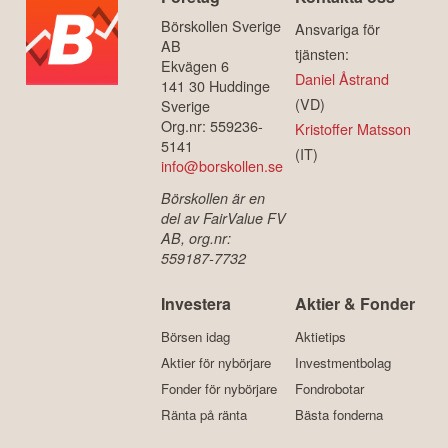
Börskollen Sverige
Ansvariga för
AB
tjänsten:
Ekvägen 6
Daniel Åstrand
141 30 Huddinge
(VD)
Sverige
Org.nr: 559236-
Kristoffer Matsson
5141
(IT)
info@borskollen.se
Börskollen är en
del av FairValue FV
AB, org.nr:
559187-7732
Investera
Aktier & Fonder
Börsen idag
Aktietips
Aktier för nybörjare
Investmentbolag
Fonder för nybörjare
Fondrobotar
Ränta på ränta
Bästa fonderna