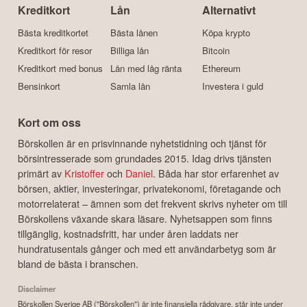
Kreditkort
Lån
Alternativt
Bästa kreditkortet
Bästa lånen
Köpa krypto
Kreditkort för resor
Billiga lån
Bitcoin
Kreditkort med bonus
Lån med låg ränta
Ethereum
Bensinkort
Samla lån
Investera i guld
Kort om oss
Börskollen är en prisvinnande nyhetstidning och tjänst för
börsintresserade som grundades 2015. Idag drivs tjänsten
primärt av
Kristoffer
och
Daniel
. Båda har stor erfarenhet av
börsen, aktier, investeringar, privatekonomi, företagande och
motorrelaterat – ämnen som det frekvent skrivs nyheter om till
Börskollens växande skara läsare. Nyhetsappen som finns
tillgänglig, kostnadsfritt, har under åren laddats ner
hundratusentals gånger och med ett användarbetyg som är
bland de bästa i branschen.
Disclaimer
Börskollen Sverige AB ("Börskollen") är inte finansiella rådgivare, står inte under