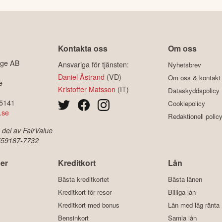
Kontakta oss
Om oss
ige AB
Ansvariga för tjänsten:
Nyhetsbrev
Daniel Åstrand
(VD)
Om oss & kontakt
e
Kristoffer Matsson
(IT)
Dataskyddspolicy
-5141
Cookiepolicy
.se
Redaktionell polic
 del av FairValue
 559187-7732
er
Kreditkort
Lån
Bästa kreditkortet
Bästa lånen
Kreditkort för resor
Billiga lån
Kreditkort med bonus
Lån med låg ränta
Bensinkort
Samla lån