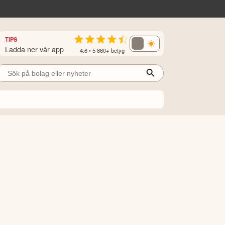
TIPS
Ladda ner vår app
4.6 • 5 860+ betyg