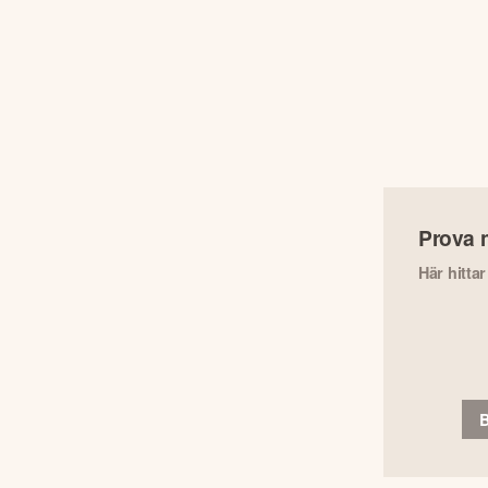
Prova 
Här hitta
B