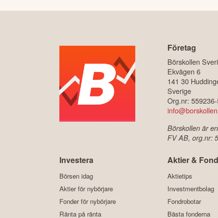
Företag
Börskollen Sver
Ekvägen 6
141 30 Hudding
Sverige
Org.nr: 559236
info@borskollen
Börskollen är en
FV AB, org.nr:
Investera
Aktier & Fond
Börsen idag
Aktietips
Aktier för nybörjare
Investmentbolag
Fonder för nybörjare
Fondrobotar
Ränta på ränta
Bästa fonderna