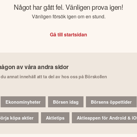
Något har gått fel. Vänligen prova igen!
Vänligen försök igen om en stund.
Gå till startsidan
någon av våra andra sidor
r du annat innehåll att ta del av hos oss på Börskollen
Ekonominyheter
Börsen idag
Börsens öppettider
örja köpa aktier
Aktietips
Aktieappen för Android & i