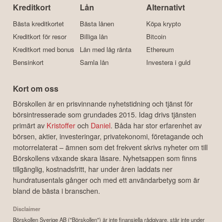
Kreditkort
Lån
Alternativt
Bästa kreditkortet
Bästa lånen
Köpa krypto
Kreditkort för resor
Billiga lån
Bitcoin
Kreditkort med bonus
Lån med låg ränta
Ethereum
Bensinkort
Samla lån
Investera i guld
Kort om oss
Börskollen är en prisvinnande nyhetstidning och tjänst för
börsintresserade som grundades 2015. Idag drivs tjänsten
primärt av
Kristoffer
och
Daniel
. Båda har stor erfarenhet av
börsen, aktier, investeringar, privatekonomi, företagande och
motorrelaterat – ämnen som det frekvent skrivs nyheter om till
Börskollens växande skara läsare. Nyhetsappen som finns
tillgänglig, kostnadsfritt, har under åren laddats ner
hundratusentals gånger och med ett användarbetyg som är
bland de bästa i branschen.
Disclaimer
Börskollen Sverige AB ("Börskollen") är inte finansiella rådgivare, står inte under