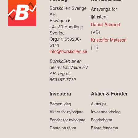
Börskollen Sverige
Ansvariga för
AB
tjänsten:
Ekvägen 6
Daniel Åstrand
141 30 Huddinge
(VD)
Sverige
Org.nr: 559236-
Kristoffer Matsson
5141
(IT)
info@borskollen.se
Börskollen är en
del av FairValue FV
AB, org.nr:
559187-7732
Investera
Aktier & Fonder
Börsen idag
Aktietips
Aktier för nybörjare
Investmentbolag
Fonder för nybörjare
Fondrobotar
Ränta på ränta
Bästa fonderna