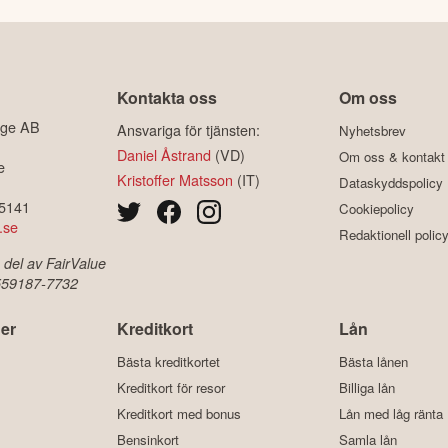
Kontakta oss
Om oss
ige AB
Ansvariga för tjänsten:
Nyhetsbrev
Daniel Åstrand
(VD)
Om oss & kontakt
e
Kristoffer Matsson
(IT)
Dataskyddspolicy
-5141
Cookiepolicy
.se
Redaktionell polic
 del av FairValue
 559187-7732
er
Kreditkort
Lån
Bästa kreditkortet
Bästa lånen
Kreditkort för resor
Billiga lån
Kreditkort med bonus
Lån med låg ränta
Bensinkort
Samla lån