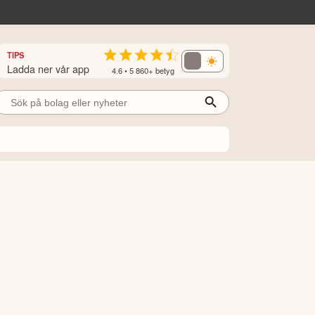
TIPS
Ladda ner vår app
4.6 • 5 860+ betyg