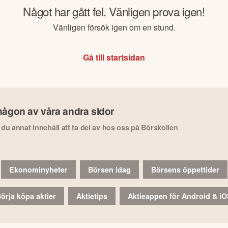
Något har gått fel. Vänligen prova igen!
Vänligen försök igen om en stund.
Gå till startsidan
någon av våra andra sidor
r du annat innehåll att ta del av hos oss på Börskollen
Ekonominyheter
Börsen idag
Börsens öppettider
örja köpa aktier
Aktietips
Aktieappen för Android & i