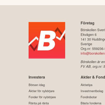
Företag
Börskollen Sver
Ekvägen 6
141 30 Hudding
Sverige
Org.nr: 559236
info@borskollen
Börskollen är en
FV AB, org.nr:
Investera
Aktier & Fond
Börsen idag
Aktietips
Aktier för nybörjare
Investmentbolag
Fonder för nybörjare
Fondrobotar
Ränta på ränta
Bästa fonderna