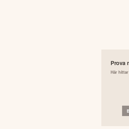
Prova 
Här hitta
B