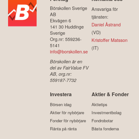
Börskollen Sverige
Ansvariga för
AB
tjänsten:
Ekvägen 6
Daniel Åstrand
141 30 Huddinge
(VD)
Sverige
Org.nr: 559236-
Kristoffer Matsson
5141
(IT)
info@borskollen.se
Börskollen är en
del av FairValue FV
AB, org.nr:
559187-7732
Investera
Aktier & Fonder
Börsen idag
Aktietips
Aktier för nybörjare
Investmentbolag
Fonder för nybörjare
Fondrobotar
Ränta på ränta
Bästa fonderna