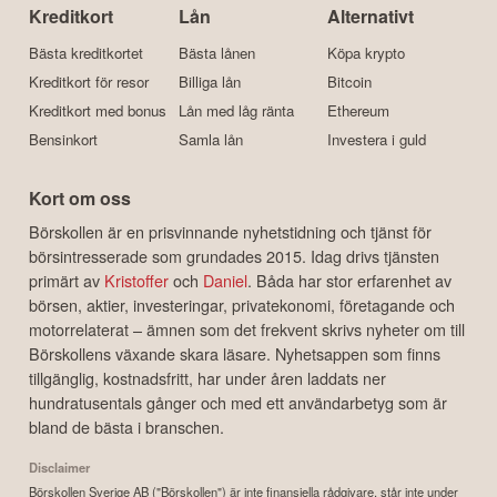
Kreditkort
Lån
Alternativt
Bästa kreditkortet
Bästa lånen
Köpa krypto
Kreditkort för resor
Billiga lån
Bitcoin
Kreditkort med bonus
Lån med låg ränta
Ethereum
Bensinkort
Samla lån
Investera i guld
Kort om oss
Börskollen är en prisvinnande nyhetstidning och tjänst för
börsintresserade som grundades 2015. Idag drivs tjänsten
primärt av
Kristoffer
och
Daniel
. Båda har stor erfarenhet av
börsen, aktier, investeringar, privatekonomi, företagande och
motorrelaterat – ämnen som det frekvent skrivs nyheter om till
Börskollens växande skara läsare. Nyhetsappen som finns
tillgänglig, kostnadsfritt, har under åren laddats ner
hundratusentals gånger och med ett användarbetyg som är
bland de bästa i branschen.
Disclaimer
Börskollen Sverige AB ("Börskollen") är inte finansiella rådgivare, står inte under