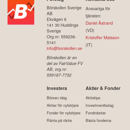
Börskollen Sverige
Ansvariga för
AB
tjänsten:
Ekvägen 6
Daniel Åstrand
141 30 Huddinge
(VD)
Sverige
Org.nr: 559236-
Kristoffer Matsson
5141
(IT)
info@borskollen.se
Börskollen är en
del av FairValue FV
AB, org.nr:
559187-7732
Investera
Aktier & Fonder
Börsen idag
Aktietips
Aktier för nybörjare
Investmentbolag
Fonder för nybörjare
Fondrobotar
Ränta på ränta
Bästa fonderna