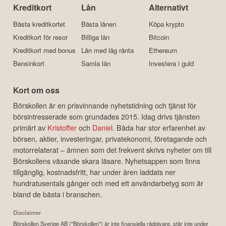
Kreditkort
Lån
Alternativt
Bästa kreditkortet
Bästa lånen
Köpa krypto
Kreditkort för resor
Billiga lån
Bitcoin
Kreditkort med bonus
Lån med låg ränta
Ethereum
Bensinkort
Samla lån
Investera i guld
Kort om oss
Börskollen är en prisvinnande nyhetstidning och tjänst för
börsintresserade som grundades 2015. Idag drivs tjänsten
primärt av
Kristoffer
och
Daniel
. Båda har stor erfarenhet av
börsen, aktier, investeringar, privatekonomi, företagande och
motorrelaterat – ämnen som det frekvent skrivs nyheter om till
Börskollens växande skara läsare. Nyhetsappen som finns
tillgänglig, kostnadsfritt, har under åren laddats ner
hundratusentals gånger och med ett användarbetyg som är
bland de bästa i branschen.
Disclaimer
Börskollen Sverige AB ("Börskollen") är inte finansiella rådgivare, står inte under