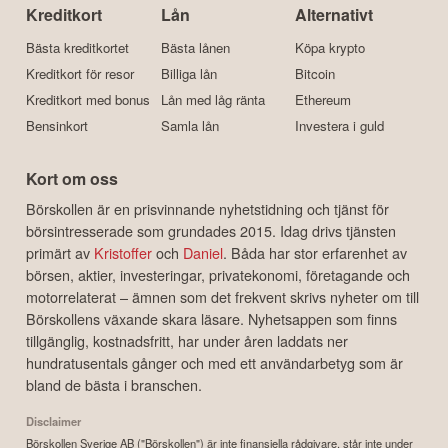
Kreditkort
Lån
Alternativt
Bästa kreditkortet
Bästa lånen
Köpa krypto
Kreditkort för resor
Billiga lån
Bitcoin
Kreditkort med bonus
Lån med låg ränta
Ethereum
Bensinkort
Samla lån
Investera i guld
Kort om oss
Börskollen är en prisvinnande nyhetstidning och tjänst för
börsintresserade som grundades 2015. Idag drivs tjänsten
primärt av
Kristoffer
och
Daniel
. Båda har stor erfarenhet av
börsen, aktier, investeringar, privatekonomi, företagande och
motorrelaterat – ämnen som det frekvent skrivs nyheter om till
Börskollens växande skara läsare. Nyhetsappen som finns
tillgänglig, kostnadsfritt, har under åren laddats ner
hundratusentals gånger och med ett användarbetyg som är
bland de bästa i branschen.
Disclaimer
Börskollen Sverige AB ("Börskollen") är inte finansiella rådgivare, står inte under