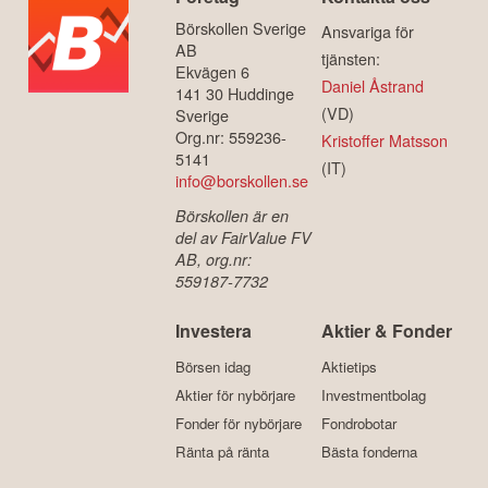
Börskollen Sverige
Ansvariga för
AB
tjänsten:
Ekvägen 6
Daniel Åstrand
141 30 Huddinge
(VD)
Sverige
Org.nr: 559236-
Kristoffer Matsson
5141
(IT)
info@borskollen.se
Börskollen är en
del av FairValue FV
AB, org.nr:
559187-7732
Investera
Aktier & Fonder
Börsen idag
Aktietips
Aktier för nybörjare
Investmentbolag
Fonder för nybörjare
Fondrobotar
Ränta på ränta
Bästa fonderna