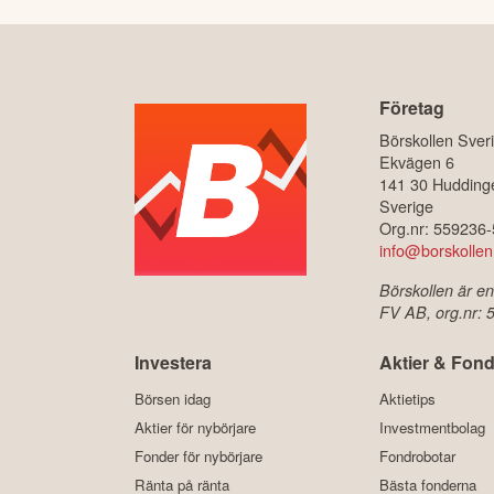
Företag
Börskollen Sver
Ekvägen 6
141 30 Hudding
Sverige
Org.nr: 559236
info@borskollen
Börskollen är en
FV AB, org.nr:
Investera
Aktier & Fond
Börsen idag
Aktietips
Aktier för nybörjare
Investmentbolag
Fonder för nybörjare
Fondrobotar
Ränta på ränta
Bästa fonderna