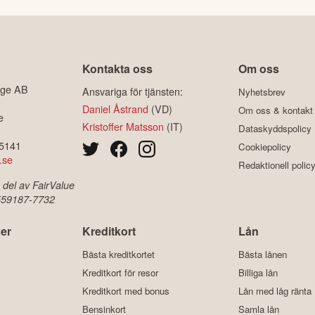
Kontakta oss
Om oss
ige AB
Ansvariga för tjänsten:
Nyhetsbrev
Daniel Åstrand
(VD)
Om oss & kontakt
e
Kristoffer Matsson
(IT)
Dataskyddspolicy
-5141
Cookiepolicy
.se
Redaktionell polic
 del av FairValue
 559187-7732
er
Kreditkort
Lån
Bästa kreditkortet
Bästa lånen
Kreditkort för resor
Billiga lån
Kreditkort med bonus
Lån med låg ränta
Bensinkort
Samla lån