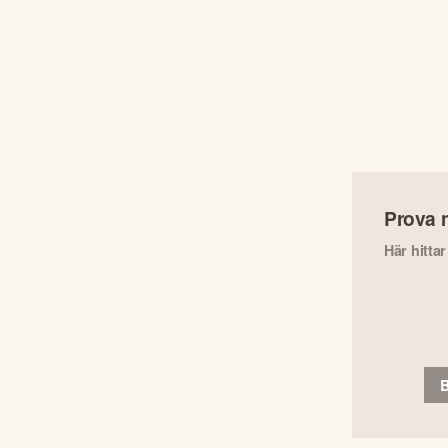
Prova 
Här hitta
B