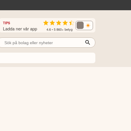
TIPS
Ladda ner vår app
4.6 • 5 860+ betyg