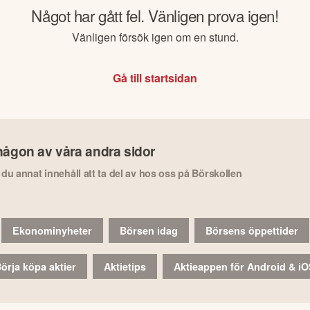
Något har gått fel. Vänligen prova igen!
Vänligen försök igen om en stund.
Gå till startsidan
någon av våra andra sidor
r du annat innehåll att ta del av hos oss på Börskollen
Ekonominyheter
Börsen idag
Börsens öppettider
örja köpa aktier
Aktietips
Aktieappen för Android & i